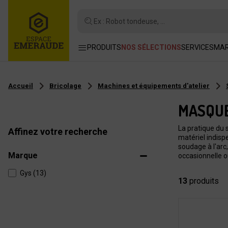
Ex : Robot tondeuse, ...
PRODUITS
NOS SÉLECTIONS
SERVICES
MA
Accueil
Bricolage
Machines et équipements d'atelier
MASQUE
La pratique du
Affinez votre recherche
matériel indisp
soudage à l'arc
Marque
occasionnelle o
Gys (13)
13
produits