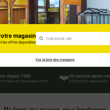
votre magasin
et les offres disponibles
Voir la liste des magasins
rts depuis 1980
Un service après-ve
re maison et vos espaces verts
à l’écoute et responsable
Ma terre, ma maison, pour longtemps