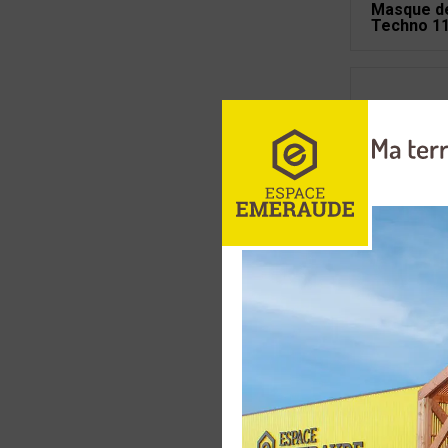
Masque d
Techno 11
Masque d
PROMAX 
Masque d
Alien+ Tr
Masque d
Venus Blu