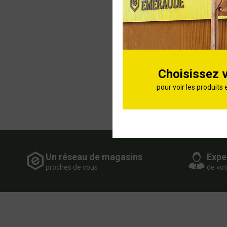
Choisissez 
pour voir les produits 
Un réseau de magasins
Expe
proches de vous
de vot