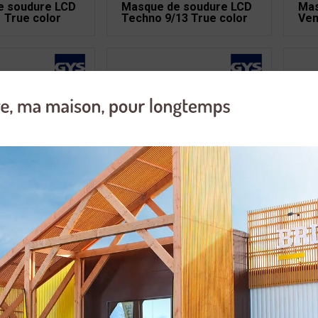
e soudure LCD
Masque de soudure LCD
Mas
 True color
Techno 9/13 True color
Ven
e soudure LCD
Masque de soudeur à
Mas
9-13G
main teinté N°11 105 x 50
Fir
e soudure GYS
Masque de soudure GYS
Mas
ue Color XXL
Expert 11 Carbon True
Mas
color
e soudure GYS
e True color