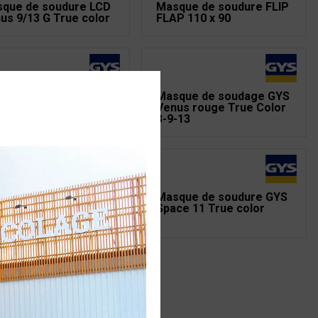
que de soudure LCD
Masque de soudure FLIP
us 9/13 G True color
FLAP 110 x 90
que de soudage GYS
Masque de soudage GYS
eman True Color 9-13
Venus rouge True Color
3-9-13
que de soudure GYS
Masque de soudure GYS
ter 11 True color
Space 11 True color