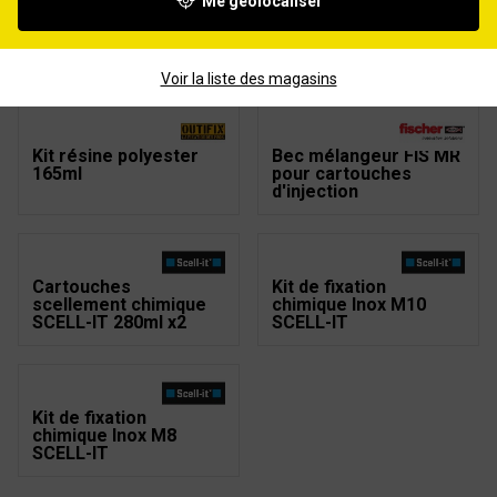
Me géolocaliser
Scellement chimique
Scellement chimique
hybride FISCHER HT
hybride FISCHER HT
300 ton Gris
300 ton Pierre
Voir la liste des magasins
Kit résine polyester
Bec mélangeur FIS MR
165ml
pour cartouches
d'injection
Cartouches
Kit de fixation
scellement chimique
chimique Inox M10
SCELL-IT 280ml x2
SCELL-IT
Kit de fixation
chimique Inox M8
SCELL-IT