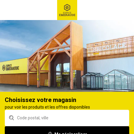
RECHERCHE
Ex : Robot tondeuse, ...
Quincaillerie du bâtiment
BARRE DE SEUIL
10
produits
Affiner
Choisissez votre magasin
Barre de seuil acier
Barre de seuil acier
pour voir les produits et les offres disponibles
adhésif chêne clair
percé chêne clair
30x830mm
30x830mm