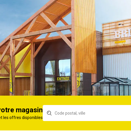
îtier à
Serrure de garage avec
Ser
 porte bois ou
bouton à tirage droite
bou
140x90
140
 grille pêne
Serrure de meuble à
Ser
/2 tour 140X82
cylindre porte droite ou
enc
gauche
e meuble acier
20mm
votre magasin
et les offres disponibles