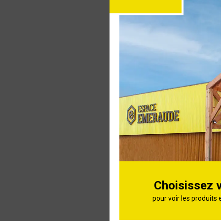
Serrure bo
encastrer
PVC
Serrure de
dormant 1
gauche
Serrure d
poli axe 
Choisissez 
pour voir les produits 