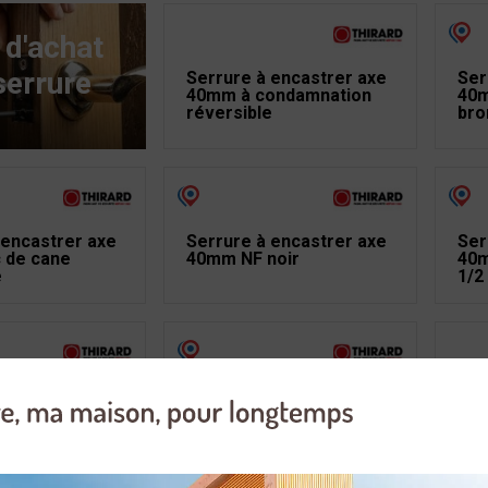
 d'achat
serrure
Serrure à encastrer axe
Ser
40mm à condamnation
40m
réversible
bro
 encastrer axe
Serrure à encastrer axe
Ser
 de cane
40mm NF noir
40m
e
1/2
 encastrer axe
Serrure à encastrer
Ser
êne dormant
Monomax axe 50mm
enc
cylindre 2 tours Inox
pou