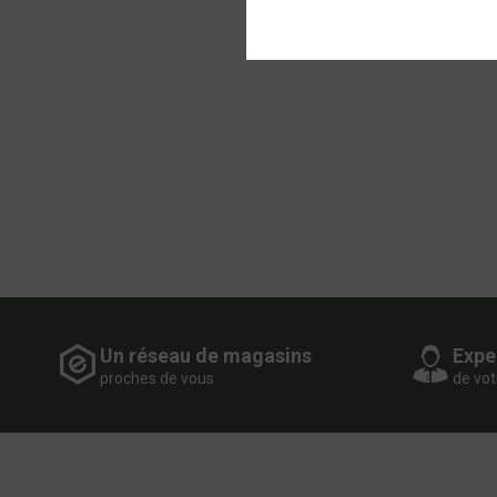
Un réseau de magasins
Expe
proches de vous
de vot