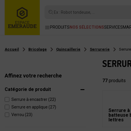
Ex : Robot tondeuse, ...
PRODUITS
NOS SÉLECTIONS
SERVICES
MA
Accueil
Bricolage
Quincaillerie
Serrurerie
Serrure
SERRUR
Affinez votre recherche
77
produits
Catégorie de produit
Serrure à encastrer (22)
Serrure en applique (27)
Serrure à 
Verrou (23)
batteuse 
lettres