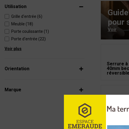
Utilisation
Guide
Grille d'entrée (6)
pour 
Meuble (18)
Voir
Porte coulissante (1)
Porte d'entrée (22)
Voir plus
Serrure à
40mm bec
Orientation
réversibl
Marque
Serrure à
à 40mm p
1/2 tour