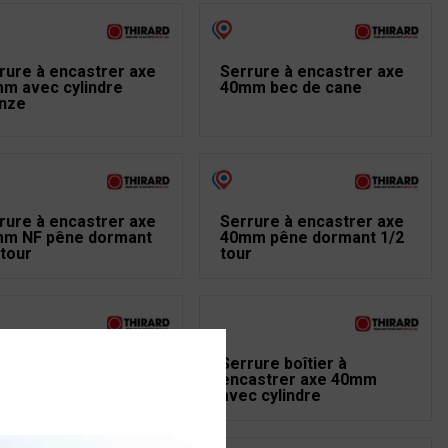
rure à encastrer axe
Serrure à encastrer axe
m avec cylindre
40mm bec de cane
nze
rure à encastrer axe
Serrure à encastrer axe
m NF pêne dormant
40mm pêne dormant 1/2
 tour
tour
rure boîtier à
Serrure boîtier à
astrer axe 21mm
encastrer axe 40mm
r porte métallique
avec cylindre