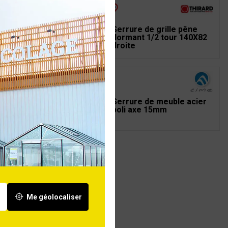
rure de garage avec
Serrure de grille pêne
ton à tirage gauche
dormant 1/2 tour 140X82
x90
droite
rure de meuble à
Serrure de meuble acier
astrer axe 20mm
poli axe 15mm
Me géolocaliser