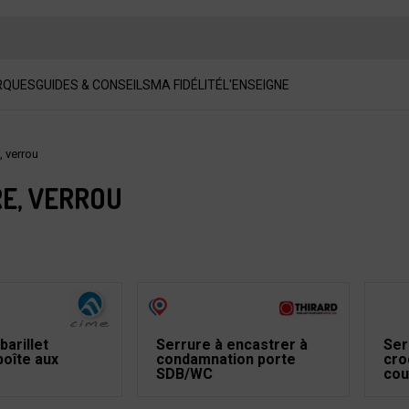
RQUES
GUIDES & CONSEILS
MA FIDÉLITÉ
L'ENSEIGNE
, verrou
E, VERROU
barillet
Serrure à encastrer à
Ser
boîte aux
condamnation porte
cro
SDB/WC
cou