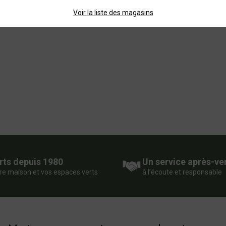
Voir la liste des magasins
rts depuis 1980
Un service après-ve
re maison et vos espaces verts
à l’écoute et responsable