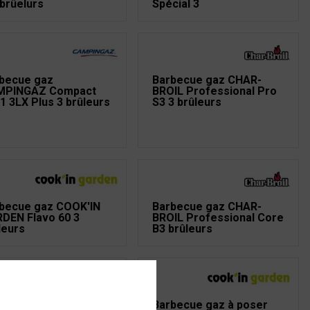
 brûelurs
Spécial 3
becue gaz
Barbecue gaz CHAR-
MPINGAZ Compact
BROIL Professional Pro
1 3LX Plus 3 brûleurs
S3 3 brûleurs
becue gaz COOK'IN
Barbecue gaz CHAR-
DEN Flavo 60 3
BROIL Professional Core
leurs
B3 brûleurs
becue gaz CHAR-
Barbecue gaz à poser