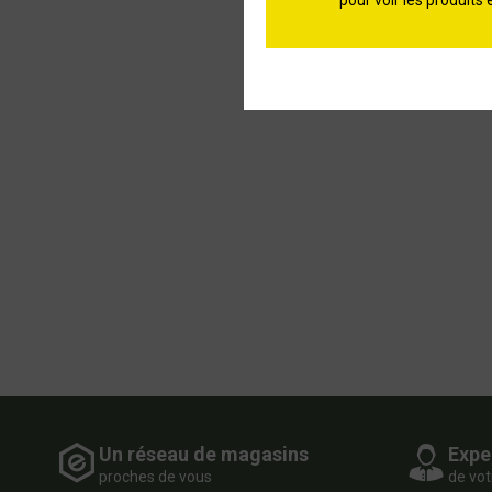
pour voir les produits 
GARDEN 3 
Un réseau de magasins
Expe
proches de vous
de vot