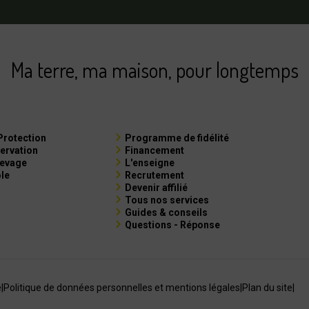
Ma terre, ma maison, pour longtemps
Protection
Programme de fidélité
ervation
Financement
levage
L'enseigne
ole
Recrutement
Devenir affilié
Tous nos services
Guides & conseils
Questions - Réponse
e
|
Politique de données personnelles et mentions légales
|
Plan du site
|