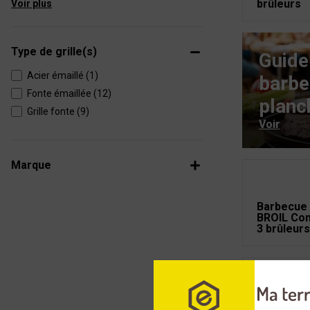
brûleurs
Voir plus
Type de grille(s)
Guide
Acier émaillé (1)
barbe
Fonte émaillée (12)
planc
Grille fonte (9)
Voir
Marque
Barbecue
BROIL Con
3 brûleurs
Barbecue