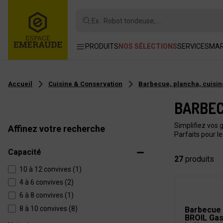
Ex : Robot tondeuse, ...
PRODUITS
NOS SÉLECTIONS
SERVICES
MA
Accueil
Cuisine & Conservation
Barbecue, plancha, cuisin
BARBEC
Simplifiez vos 
Affinez votre recherche
Parfaits pour le
Capacité
27
produits
10 à 12 convives (1)
4 à 6 convives (2)
6 à 8 convives (1)
8 à 10 convives (8)
Barbecue 
BROIL Gas