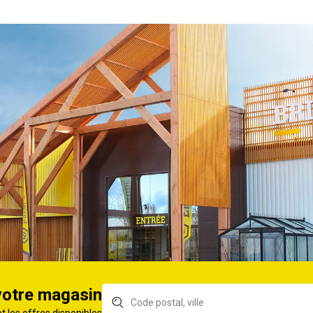
Z Onyx 4S 4
BROIL Professional Core
BRO
B4 4 brûleurs
Pow
 gaz
Barbecue gaz
Bar
Z 3 Series
CAMPINGAZ 4 Series
CA
LD 2en1 3
Classic WLD 4 brûleurs
W 4
 gaz
Barbecue gaz CHAR-
Bar
Z Serie
BROIL Essential 3G 3
BRO
S 4 brûleurs
brûleurs
brû
votre magasin
 gaz COOK'IN