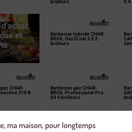
brûleurs
S 4
 d'achat
cue et
Barbecue hybride CHAR-
Bar
BROIL Gas2Coal 2.0 2
CA
ha
brûleurs
2en
 gaz CHAR-
Barbecue gaz CHAR-
Bar
vective 310 B
BROIL Professional Pro
GAR
S4 4 brûleurs
brû
 gaz
Barbecue gaz CHAR-
Bar