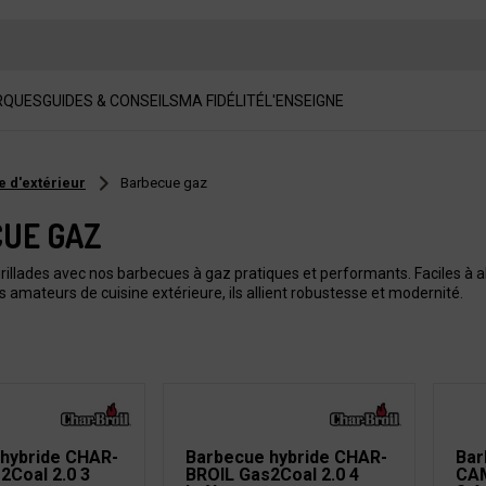
RQUES
GUIDES & CONSEILS
MA FIDÉLITÉ
L'ENSEIGNE
e d'extérieur
Barbecue gaz
UE GAZ
grillades avec nos barbecues à gaz pratiques et performants. Faciles à al
s amateurs de cuisine extérieure, ils allient robustesse et modernité.
hybride CHAR-
Barbecue hybride CHAR-
Bar
2Coal 2.0 3
BROIL Gas2Coal 2.0 4
CA