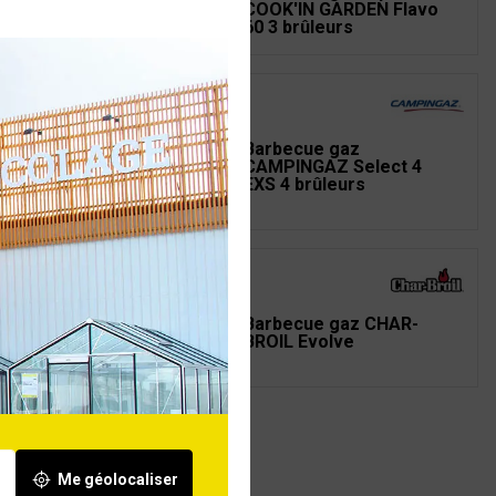
IL Professional
COOK'IN GARDEN Flavo
er Edition 3
60 3 brûleurs
becue gaz
Barbecue gaz
MPINGAZ Premium 4
CAMPINGAZ Select 4
 brûleurs
EXS 4 brûleurs
becue gaz CHAR-
Barbecue gaz CHAR-
IL Essential 4G 4
BROIL Evolve
leurs
Me géolocaliser