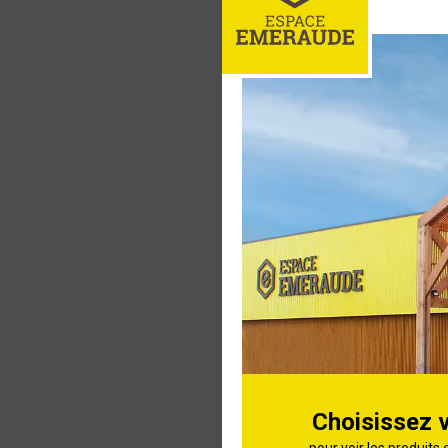
CAMPINGA
brûleurs
Barbecue
CAMPINGA
Classic W
brûleurs
Barbecue
CAMPINGA
classic LX
Choisissez 
Barbecue