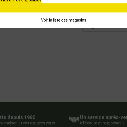
et les offres disponibles
brûleurs
Voir la liste des magasins
rts depuis 1980
Un service après-ve
re maison et vos espaces verts
à l’écoute et responsable