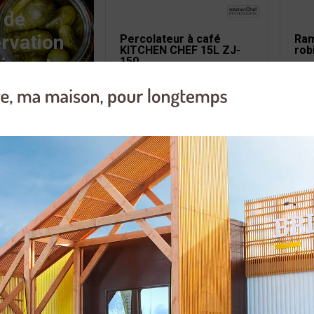
 de
rvation
Percolateur à café
Ram
KITCHEN CHEF 15L ZJ-
rob
liments
150
 gaz
Réchaud à gaz
Res
nnel
SONAREMA tripattes en
LE 
A 8004
fonte 8004
eur de bocaux
Stérilisateur de bocaux
Sté
CHEF 28L
KITCHEN CHEF
KIT
automatique 45L