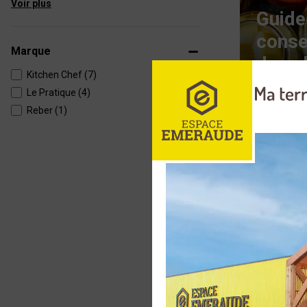
Voir plus
Guide
conse
Marque
des a
Kitchen Chef (7)
Voir
Le Pratique (4)
Reber (1)
Réchaud à
professio
SONAREM
Stérilisat
KITCHEN 