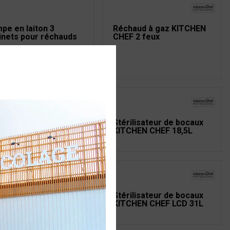
pe en laiton 3
Réchaud à gaz KITCHEN
inets pour réchauds
CHEF 2 feux
sorts pour cuiseur
Stérilisateur de bocaux
PRATIQUE x6
KITCHEN CHEF 18,5L
rilisateur de bocaux
Stérilisateur de bocaux
CHEN CHEF inox 31L
KITCHEN CHEF LCD 31L