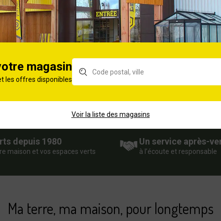
votre magasin
et les offres disponibles
Voir la liste des magasins
rts depuis 1980
Un service après-ve
re maison et vos espaces verts
à l’écoute et responsable
Ma terre, ma maison, pour longtemps