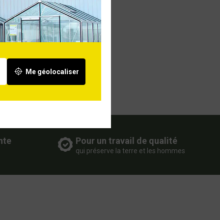
Me géolocaliser
nte
Pour un travail de qualité
qui préserve la terre et les hommes