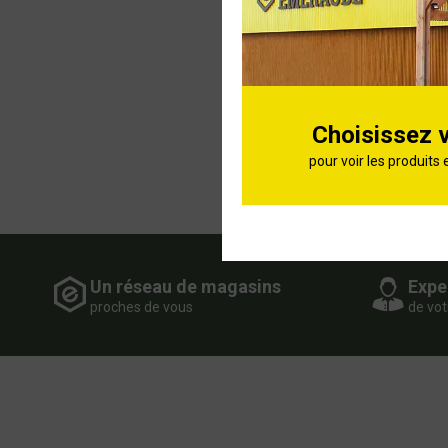
Choisissez 
pour voir les produits 
Un réseau de magasins
Expe
proches de vous
de vot