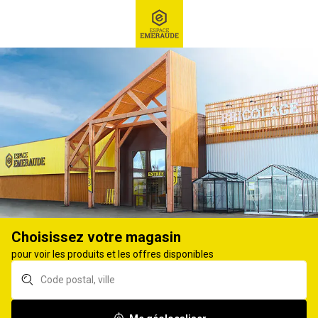
RECHERCHE
Ex : Robot tondeuse, ...
Préparation culinaire
PRÉPARATION DU FROMAGE
1
produit
Affiner
Choisissez votre magasin
Forme à fromage
pour voir les produits et les offres disponibles
DUHALLE 900g