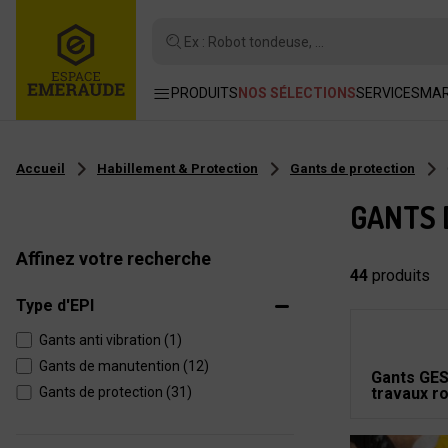
Ex : Robot tondeuse, ...
PRODUITS
NOS SÉLECTIONS
SERVICES
MA
Accueil
Habillement & Protection
Gants de protection
GANTS 
Affinez votre recherche
44
produits
Type d'EPI
Gants anti vibration (1)
Gants de manutention (12)
Gants GE
Gants de protection (31)
travaux r