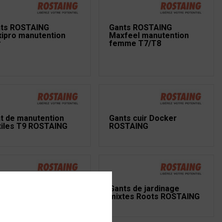
ts ROSTAING
Gants ROSTAING
ipro manutention
Maxfeel manutention
r
femme T7/T8
t de manutention
Gants cuir Docker
tiles T9 ROSTAING
ROSTAING
ts de jardinage
Gants de jardinage
mme Nude ROSTAING
mixtes Roots ROSTAING