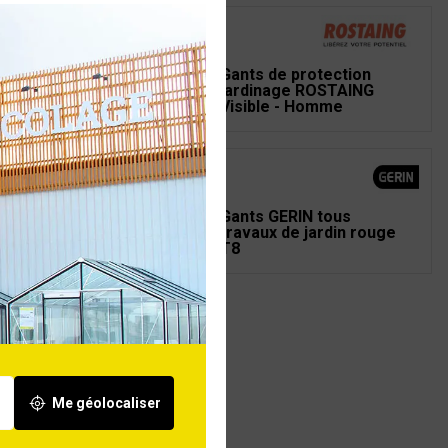
ts de protection
Gants de protection
dinage ROSTAING
jardinage ROSTAING
wer - Femme
Visible - Homme
ts GERIN tous
Gants GERIN tous
vaux de jardin rouge
travaux de jardin rouge
T8
Me géolocaliser