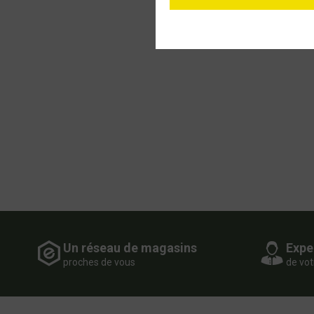
Un réseau de magasins
Expe
proches de vous
de vot