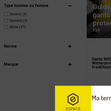
Guide
Type homme ou femme
gants
femme (4)
Homme (3)
prote
Mixte (37)
Voir
Norme
Gants RO
Winterpro
Marque
froid/hum
Gants de 
bricolage
ROSTAING