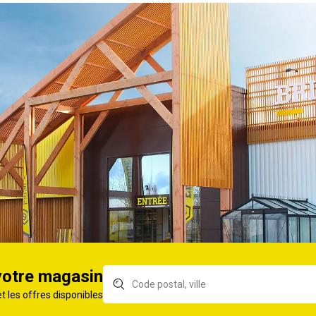
jardinage
Gants de jardinage
Gan
OSTAING
Rameau ROSTAING
jar
Flo
latex
Gants GERIN tous
Gan
re
travaux de jardin rouge
tra
T10
T7
IN tous
 jardin rouge
votre magasin
et les offres disponibles