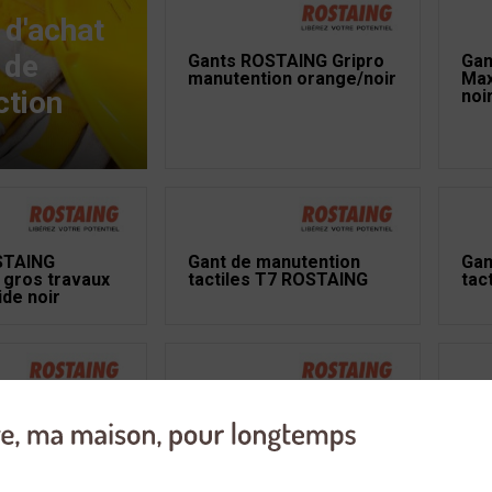
 d'achat
 de
Gants ROSTAING Gripro
Gan
manutention orange/noir
Max
ction
noi
STAING
Gant de manutention
Gan
 gros travaux
tactiles T7 ROSTAING
tac
ide noir
jardinage et
Gants de jardinage et
Gan
 Maxteen
bricolage Maxteen
fe
 T5 bleu
ROSTAING T5 rose