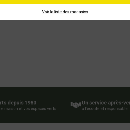
Voir la liste des magasins
rts depuis 1980
Un service après-ve
re maison et vos espaces verts
à l’écoute et responsable