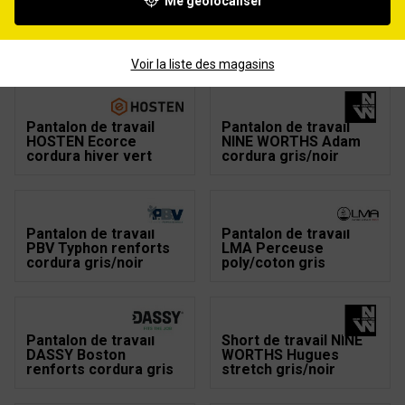
Me géolocaliser
Pantalon de travail
Pantalon de travail
HOSTEN Ecorce
HOSTEN Brut renforts
cordura été vert
cordura noir
Voir la liste des magasins
Pantalon de travail
Pantalon de travail
HOSTEN Ecorce
NINE WORTHS Adam
cordura hiver vert
cordura gris/noir
Pantalon de travail
Pantalon de travail
PBV Typhon renforts
LMA Perceuse
cordura gris/noir
poly/coton gris
Pantalon de travail
Short de travail NINE
DASSY Boston
WORTHS Hugues
renforts cordura gris
stretch gris/noir