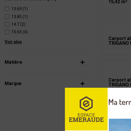
15,42 m²
13.69 (1)
13.85 (1)
14.7 (2)
15.65 (4)
Carport a
Voir plus
TRIGANO 
Matière
Carport a
Marque
TRIGANO 
16,60m² +
Carport b
Victor 1 v