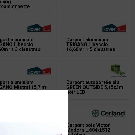
ping
/camionnette
port aluminium
Carport aluminium
GANO Libeccio
TRIGANO Libeccio
60m² + 3 claustras
16,60m² + 5 claustras
port aluminium
Carport autoportée alu
GANO Mistral 15,7 m²
GREEN OUTSIDE 5,15x3m
noir LED
port bois spécial
Carport bois Victor
ping Car 32,4 m²
Modern L.604xl.512
h.274cm