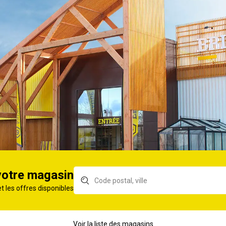
ouble
Carport double
Car
aluminium TRIGANO
Vic
5h.250 toit
Mistral 30,85 m²
h.2
nate
métal FORESTA
Carport métal Libeccio
Car
tp 14,70m²
16,60m²
CER
votre magasin
et les offres disponibles
Voir la liste des magasins