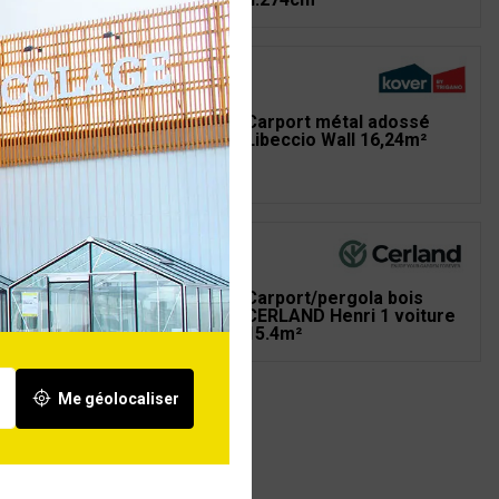
port double bois
Carport métal adossé
tor L.604xl.512
Libeccio Wall 16,24m²
69cm
port solaire
Carport/pergola bois
LAND Elio 15m²
CERLAND Henri 1 voiture
15.4m²
Me géolocaliser