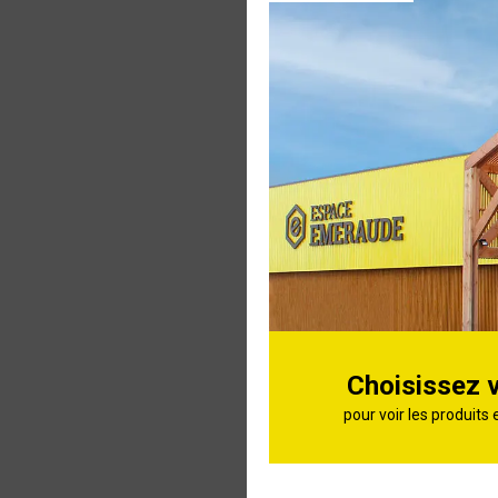
Carport d
aluminium
L.590xl.48
polycarbo
Carport 
Car3050al
Choisissez 
pour voir les produits 