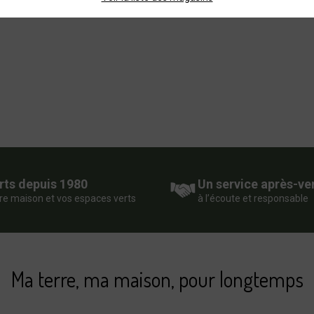
rts depuis 1980
Un service après-ve
re maison et vos espaces verts
à l’écoute et responsable
Ma terre, ma maison, pour longtemps