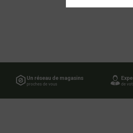
Un réseau de magasins
Expe
proches de vous
de vot