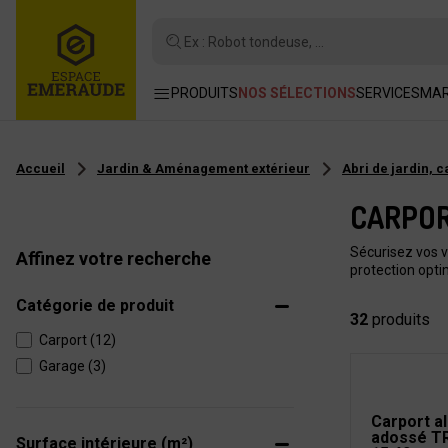
Ex : Robot tondeuse, ...
PRODUITS
NOS SÉLECTIONS
SERVICES
MA
Accueil
Jardin & Aménagement extérieur
Abri de jardin, 
CARPOR
Sécurisez vos v
Affinez votre recherche
protection opti
Catégorie de produit
32
produits
Carport (12)
Garage (3)
Carport a
adossé TR
Surface intérieure (m²)