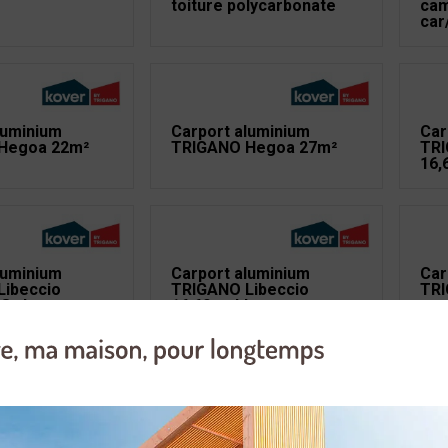
toiture polycarbonate
cam
car
luminium
Carport aluminium
Car
Hegoa 22m²
TRIGANO Hegoa 27m²
TRI
16,
luminium
Carport aluminium
Car
Libeccio
TRIGANO Libeccio
TRI
 8 claustras
16,60m² blanc
ois CERLAND
Carport bois L.706xl.406
Car
oiture 16.5 m²
h.273cm avec abri traité
Cam
autoclave