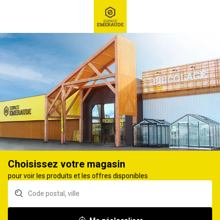
RECHERCHE
Ex : Robot tondeuse, ...
Pulvérisateur et arrosoir
ACCESSOIRES DE PULVÉRISATEUR
79
produits
Affiner
Choisissez votre magasin
Allonge aluminium
Allonge de lance
pour voir les produits et les offres disponibles
BERTHOUD pour
composite BERTHOUD
pulvérisateur 60CM
60cm