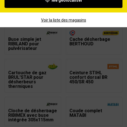
Me géolocaliser
Barre de pulvérisation
Buse double STIHL
STIHL SG 51/71 100cm
surfaces étendues SG
20
Voir la liste des magasins
Buse simple jet
Cache désherbage
RIBILAND pour
BERTHOUD
pulvérisateur
Cartouche de gaz
Ceinture STIHL
BRUL'STAR pour
confort dorsal BR
désherbeurs
450/SR 450
thermiques
Cloche de désherbage
Coude complet
RIBIMEX avec buse
MATABI
intégrée 305x115mm