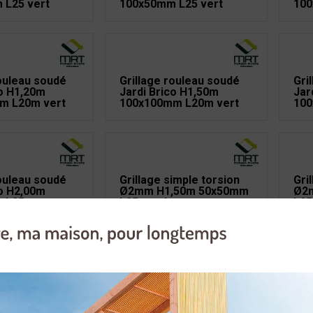
 L25 vert
100x50mm L25 vert
100
rouleau soudé
Grillage rouleau soudé
Gri
co H1,20m
Jardi Brico H1,50m
Jar
m L20m vert
100x100mm L20m vert
100
rouleau soudé
Grillage simple torsion
Gri
co H2,00m
Ø2mm H1,50m 50x50mm
Ø2
 L25 vert
L25m galva
L25
rouleau soudé
Grillage rouleau soudé
Gri
co H1,20m
Jardi Brico H1,80m
Ø2
 L25m vert
100x50mm L25 vert
50x