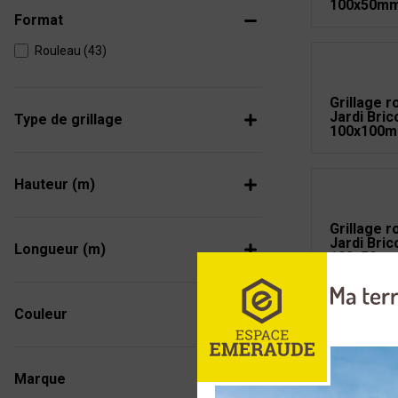
100x50mm
Format
Rouleau (43)
Grillage 
Jardi Bri
Type de grillage
100x100m
Hauteur (m)
Grillage 
Jardi Bri
Longueur (m)
100x50mm
Couleur
Grillage 
Jardi Bri
Marque
100x75mm