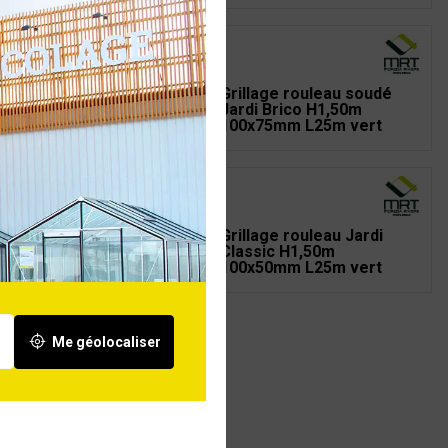
llage rouleau soudé
Grillage rouleau soudé
di Brico H1,00m
Jardi Brico H1,50m
x75mm L25m vert
100x75mm L25m vert
llage rouleau soudé
Grillage rouleau Jardi
di Brico H0,80m
Classic H1,50m
x50mm L25m vert
100x50mm L25m vert
Me géolocaliser