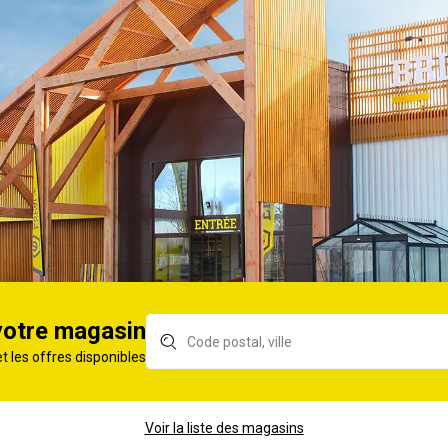
rouleau soudé
Grillage simple torsion
Gri
co H1,00m
Ø2mm H2,00m 50x50mm
Jar
 L25m gris
L25m galva
100
ouleau Jardi
Grillage simple torsion
Gri
1,20m
Ø2mm H1,00m 50x50mm
Jar
 L25m vert
L25m galva
100
votre magasin
et les offres disponibles
Voir la liste des magasins