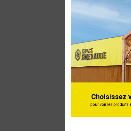
Grillage 
Jardi Bri
100x50mm
Grillage r
Classic H
100x50mm
Choisissez 
pour voir les produits 