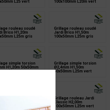
x50mm L25 vert
100x100mm L20m vert
llage rouleau soudé
Grillage rouleau soudé
di Brico H1,20m
Jardi Brico H1,50m
x50mm L25m gris
100x50mm L25m gris
llage simple torsion
Grillage simple torsion
mm H1,20m 50x50mm
Ø2,4mm H1,50m
m galva
50x50mm L25m vert
llage simple torsion
Grillage rouleau Jardi
,4mm H1,20m
Classic H2,00m
50mm L25m vert
100x50mm L25m vert