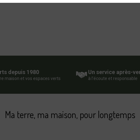
rts depuis 1980
Un service après-ve
re maison et vos espaces verts
à l’écoute et responsable
Ma terre, ma maison, pour longtemps