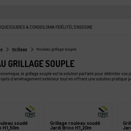
RQUES
GUIDES & CONSEILS
MA FIDÉLITÉ
L'ENSEIGNE
ge
Grillage
Rouleau grillage souple
U GRILLAGE SOUPLE
onomique, le grillage souple est la solution parfaite pour délimiter vos jar
ojets d’aménagement extérieur tout en offrant une solution pratique p
rouleau soudé
Grillage rouleau soudé
Gri
co H1,50m
Jardi Brico H1,20m
Jar