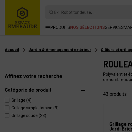
Ex : Robot tondeuse, ...
PRODUITS
NOS SÉLECTIONS
SERVICES
MA
Accueil
Jardin & Aménagement extérieur
Clôture et grilla
ROULEA
Polyvalent et éc
Affinez votre recherche
de nombreux pr
Catégorie de produit
43
produits
Grillage (4)
Grillage simple torsion (9)
Grillage soudé (23)
Grillage 
Jardi Bri