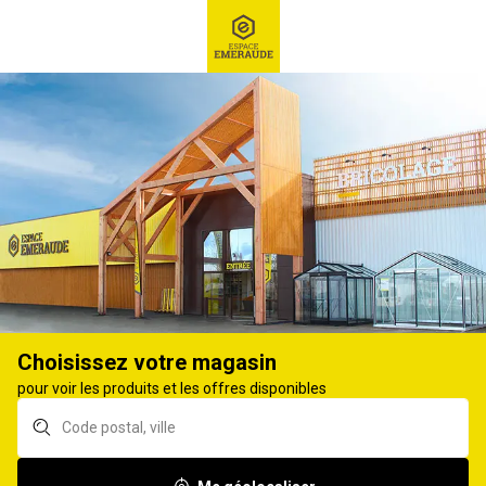
RECHERCHE
Ex : Robot tondeuse, ...
Gazon, semence et bulbe
GRAINES PLANTES ET FLEURS
162
produits
Affiner
Choisissez votre magasin
Alysse corbeille
Alysse corbeille or
pour voir les produits et les offres disponibles
argent GONDIAN Série
GONDIAN Série C
B