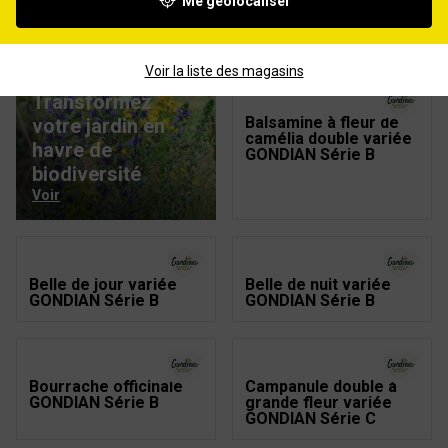
Me géolocaliser
Ancolie étoilée variée
Aubriète variée
HF1 GONDIAN Série C
GONDIAN Série B
Voir la liste des magasins
Transformez
Balsamine à fleur de
votre jardin en
camélia double variée
havre de
GONDIAN Série B
biodiversité
Voir
Belle de jour variée
Belle de nuit variée
GONDIAN Série B
GONDIAN Série B
Bourrache officinale
Campanule double à
GONDIAN Série B
grande fleur variée
GONDIAN Série C