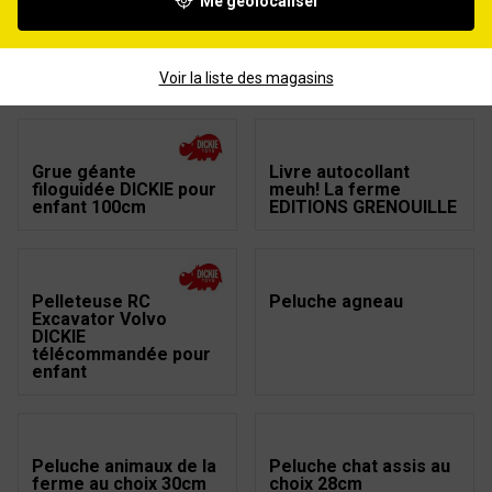
Me géolocaliser
Cahier de jeux : Les
Grand camion Volvo
petits animaux du
DICKIE avec deux
jardin EDITIONS
véhicules pour enfant
GRENOUILLE
70cm
Voir la liste des magasins
Grue géante
Livre autocollant
filoguidée DICKIE pour
meuh! La ferme
enfant 100cm
EDITIONS GRENOUILLE
Pelleteuse RC
Peluche agneau
Excavator Volvo
DICKIE
télécommandée pour
enfant
Peluche animaux de la
Peluche chat assis au
ferme au choix 30cm
choix 28cm