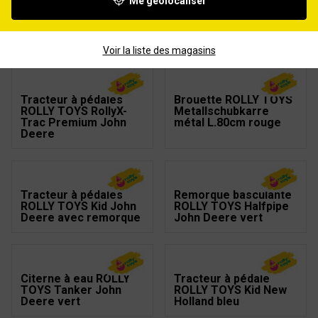
Me géolocaliser
Brouette métal ROLLY
Tracteur à pédales
TOYS L.80cm verte
ROLLY TOYS FarmTrac
Premium Fendt
Voir la liste des magasins
Tracteur à pédales
Brouette ROLLY TOYS
ROLLY TOYS RollyX-
Metallschubkarre
Trac Premium John
métal L.80cm rouge
Deere
Tracteur à pédales
Remorque basculante
ROLLY TOYS Kid John
ROLLY TOYS Halfpipe
Deere avec remorque
John Deere vert
Citerne à eau ROLLY
Tracteur à pédale
TOYS Tanker John
ROLLY TOYS Kid New
Deere vert
Holland bleu