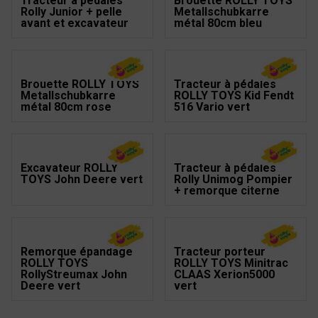
Tracteur à pédales
Brouette ROLLY TOYS
Rolly Junior + pelle
Metallschubkarre
avant et excavateur
métal 80cm bleu
Brouette ROLLY TOYS
Tracteur à pédales
Metallschubkarre
ROLLY TOYS Kid Fendt
métal 80cm rose
516 Vario vert
Excavateur ROLLY
Tracteur à pédales
TOYS John Deere vert
Rolly Unimog Pompier
+ remorque citerne
Remorque épandage
Tracteur porteur
ROLLY TOYS
ROLLY TOYS Minitrac
RollyStreumax John
CLAAS Xerion5000
Deere vert
vert