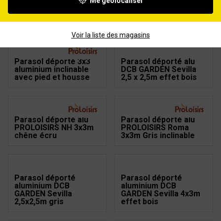
Me géolocaliser
Housse pour parasol
Lot de 4 roues pour
déporté 3x3m et 3x4m
pied de parasol béton
50 à 90 kg
Voir la liste des magasins
Parasol déporté 3x3
Parasol déporté alu
aluminium inclinable
DCB GARDEN Sevilla
avec pied et housse
2,5 x 2,5m effet bois
Parasol déporté alu
Parasol déporté alu
PROLOISIRS NH 3x3m
PROLOISIRS Roma
chêne écru
3x3m Gris inclinable
Parasol déporté
Parasol déporté
aluminium DCB
aluminium DCB
GARDEN Sevilla
GARDEN Sevilla 4x3m
2,5x2,5m gris
effet bois