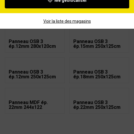
Me géolocaliser
Dalle de plancher OSB
Dalle de plancher OSB
3 ép.18mm
3 ép.22mm
250x67,5cm
250x67,5cm
Voir la liste des magasins
Panneau OSB 3
Panneau OSB 3
ép.12mm 280x120cm
ép.15mm 250x125cm
Panneau OSB 3
Panneau OSB 3
ép.12mm 250x125cm
ép.18mm 250x125cm
Panneau MDF ép.
Panneau OSB 3
22mm 244x122
ép.22mm 250x125cm