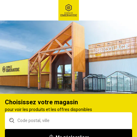
RECHERCHE
Ex : Robot tondeuse, ...
Panneau bois et menuiserie
PANNEAUX BOIS
10
produits
Affiner
Choisissez votre magasin
Dalle de plancher OSB
Dalle de plancher OSB
pour voir les produits et les offres disponibles
3 ép.15mm
3 250x125cm ép. 9mm
250x67,5cm