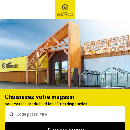
RECHERCHE
Ex : Robot tondeuse, ...
Accessoires graissage
GRAISSEURS ET ACCESSOIRES
47
produits
Affiner
Choisissez votre magasin
Bec glexible ALGI pour
Broc plastique ALGI
pour voir les produits et les offres disponibles
jerrican tole
gradué multi usage 2L