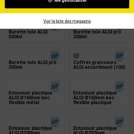
Me géolocaliser
Broc plastique ALGI
Burette tole ALGI
gradué multi usage 5L
300ml
Voir la liste des magasins
Burette tole ALGI
Burette tole ALGI pro
500ml
200ml
Burette tole ALGI pro
Coffret graisseurs
300ml
ALGI assortiment (100)
Entonnoir plastique
Entonnoir plastique
ALGI Ø160mm bec
ALGI Ø160mm bec
flexible métal
flexible plastique
Entonnoir plastique
Entonnoir plastique
ALGI Ø200mm
ALGI Ø250mm