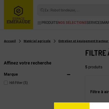
Ex : Robot tondeuse, ...
PRODUITS
NOS SÉLECTIONS
SERVICES
MA
Accueil
Matériel agricole
Entretien et équipement tracteur
FILTRE 
Affinez votre recherche
5
produits
Marque
Hifi Filter (5)
Filtre à a