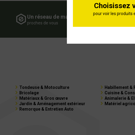
Choisissez 
pour voir les produits 
Un réseau de magasins
Expe
proches de vous
de vot
Tondeuse & Motoculture
Habillement & 
Bricolage
Cuisine & Cons
Matériaux & Gros œuvre
Animalerie & E
Jardin & Aménagement extérieur
Matériel agric
Remorque & Entretien Auto