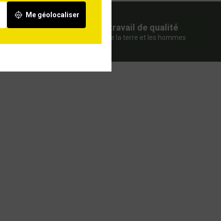
Me géolocaliser
nte
Pour un travail de qualité
qui préserve la terre et les hommes