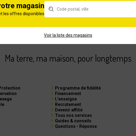
votre magasin
et les offres disponibles
rts depuis 1980
Un service après-ve
re maison et vos espaces verts
à l’écoute et responsable
Voir la liste des magasins
Ma terre, ma maison, pour longtemps
Protection
Programme de fidélité
ervation
Financement
levage
L'enseigne
ole
Recrutement
Devenir affilié
Tous nos services
Guides & conseils
Questions - Réponse