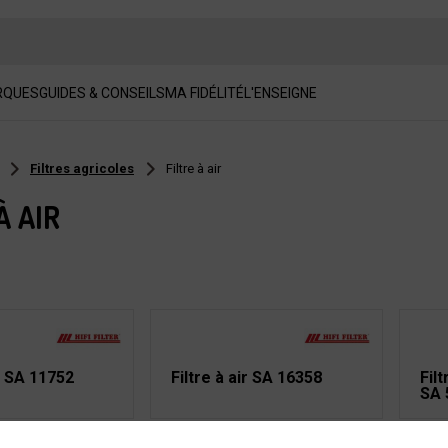
RQUES
GUIDES & CONSEILS
MA FIDÉLITÉ
L'ENSEIGNE
Filtres agricoles
Filtre à air
À AIR
ir SA 11752
Filtre à air SA 16358
Filt
SA 