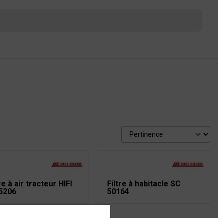
re à air tracteur HIFI
Filtre à habitacle SC
5206
50164