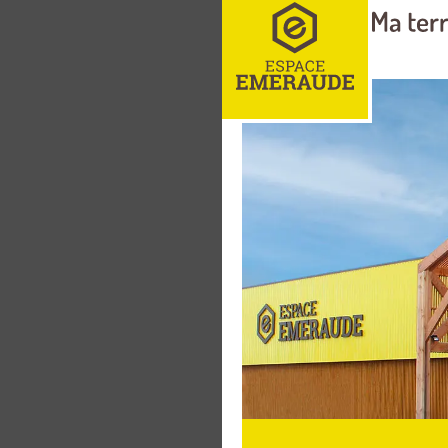
Trouv
filtre
engin
agric
Outil de 
ligne