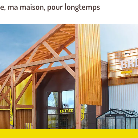
ez vos
s pour
Filtre à habitacle
tracteur HIFI SC 4038
s
oles
recherche en