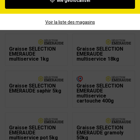
Me géolocaliser
Graisse SELECTION
Graisse SELECTION
EMERAUDE
EMERAUDE
multiservice 50kg
multiservice sceau
5kg
Voir la liste des magasins
Graisse SELECTION
Graisse SELECTION
EMERAUDE
EMERAUDE
multiservice 1kg
multiservice 18kg
Graisse SELECTION
Graisse SELECTION
EMERAUDE saphir 5kg
EMERAUDE
multiservice
cartouche 400g
Graisse SELECTION
Graisse SELECTION
EMERAUDE
EMERAUDE gramoly
multiservice pot 5kg
50kg