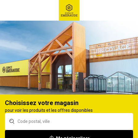
RECHERCHE
Ex : Robot tondeuse, ...
Huiles agricoles
HUILE HYDRAULIQUE
14
produits
Affiner
Choisissez votre magasin
Huile SELECTION
Huile SELECTION
pour voir les produits et les offres disponibles
EMERAUDE
EMERAUDE moteur
hydraulique HVI 46 25L
hydragri 10W30 25L