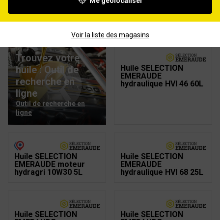
Me géolocaliser
Huile SELECTION
Huile SELECTION
EMERAUDE
EMERAUDE moteur
hydraulique HVI 46 5L
hydragri 10W30 60L
Voir la liste des magasins
Trouvez votre
Huile SELECTION
huile : Outil de
EMERAUDE
recherche en
hydraulique HVI 46 60L
ligne
Outil de recherche en
ligne
Huile SELECTION
Huile SELECTION
EMERAUDE moteur
EMERAUDE
hydragri 10W30 5L
hydraulique HVI 68 25L
Huile SELECTION
Huile SELECTION