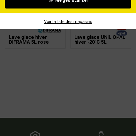
Me géolocaliser
Lave glace été
Lave glace hiver -20°C
DIFRAMA 20L bleu
20L
Voir la liste des magasins
Lave glace hiver
Lave glace UNIL OPAL
DIFRAMA 5L rose
hiver -20°C 5L