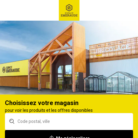
RECHERCHE
Ex : Robot tondeuse, ...
Liquide de refroidissement, antigel et lave-glace
LAVE-GLACE
6
produits
Affiner
Choisissez votre magasin
Lave glace UNIL OPAL
Lave glace été
pour voir les produits et les offres disponibles
été 5L
démoustiqueur
DIFRAMA 5L