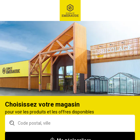
RECHERCHE
Ex : Robot tondeuse, ...
Equipement agraire
CHAMBRE À AIR
6
produits
Affiner
Choisissez votre magasin
Chambre à air SONAIR
Chambre à air SONAIR
pour voir les produits et les offres disponibles
11/4.00X5 TR87
12.4/360/70X24 TR218