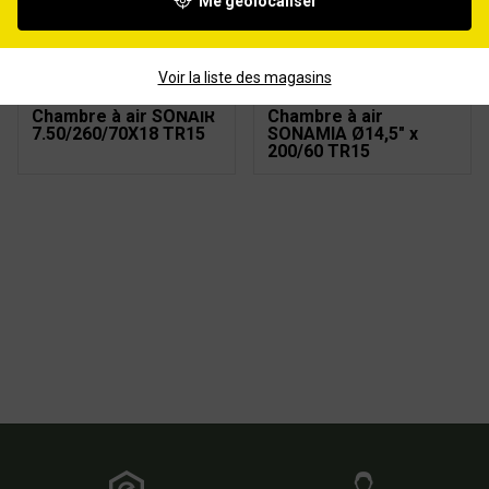
Me géolocaliser
Chambre à air SONAIR
Chambre à air SONAIR
15/6.00X6 TR87
2.50/3.00X4 TR13
Voir la liste des magasins
Chambre à air SONAIR
Chambre à air
7.50/260/70X18 TR15
SONAMIA Ø14,5" x
200/60 TR15