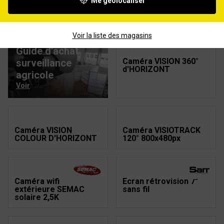
Me géolocaliser
Caméra rétrovision
Caméra rétrovision
HD couleur IP69K
HD couleur IP69K
micro intégré
Voir la liste des magasins
Guide d'achat
Caméra VISION 360°
surveillance
d'HORIZONT
agricole
Voir
Caméra VISION
Caméra VISIOTRACK
COLOUR D'HORIZONT
120° 800x480px
Caméra wifi
Ecran rétrovision 7"
extérieure SEMAC
sans fil
solaire 2,5K