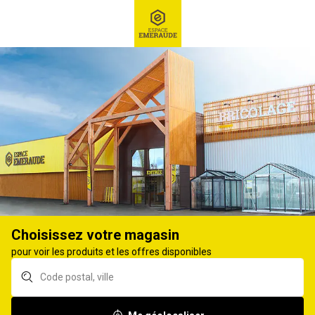
RECHERCHE
Ex : Robot tondeuse, ...
Sécurité-Technologies agricoles
CAMÉRA, TÉLÉPHONIE
15
produits
Affiner
Choisissez votre magasin
Câble additionnel
Câble caméra 20m
pour voir les produits et les offres disponibles
caméra 20m