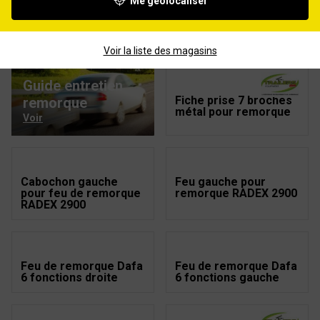
Me géolocaliser
Feu droit pour
Feu de position
remorque RADEX 2900
remorque blanc +
catadioptre SACEX
Voir la liste des magasins
Guide entretien
Fiche prise 7 broches
remorque
métal pour remorque
Voir
Cabochon gauche
Feu gauche pour
pour feu de remorque
remorque RADEX 2900
RADEX 2900
Feu de remorque Dafa
Feu de remorque Dafa
6 fonctions droite
6 fonctions gauche