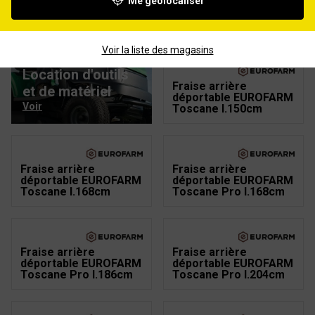
Me géolocaliser
Cultivateur 7 dents
Fraise arrière
DEL MORINO l.100cm
déportable EUROFARM
Toscane l.132cm
Voir la liste des magasins
Location d'outils
Fraise arrière
et de matériel
déportable EUROFARM
Voir
Toscane l.150cm
Fraise arrière
Fraise arrière
déportable EUROFARM
déportable EUROFARM
Toscane l.168cm
Toscane Pro l.168cm
Fraise arrière
Fraise arrière
déportable EUROFARM
déportable EUROFARM
Toscane Pro l.186cm
Toscane Pro l.204cm