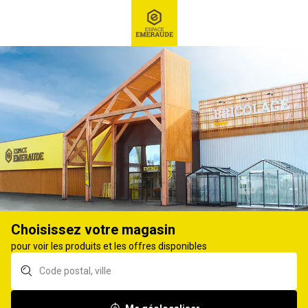
RECHERCHE
Ex : Robot tondeuse, ...
Outils 3 points pour micro-tracteur
FRAISES ET CHARRUE 3 POINTS
30
produits
Affiner
Choisissez votre magasin
Brabant réversible
Charrue réversible
pour voir les produits et les offres disponibles
DELMORINO
DEL MORINO l.20cm