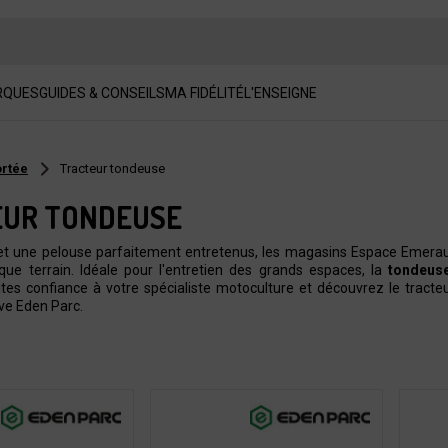
RQUES
GUIDES & CONSEILS
MA FIDÉLITÉ
L'ENSEIGNE
ortée
Tracteur tondeuse
EUR TONDEUSE
 et une pelouse parfaitement entretenus, les magasins Espace Emer
ue terrain. Idéale pour l'entretien des grands espaces, la
tondeus
ites confiance à votre spécialiste motoculture et découvrez le tract
ve Eden Parc.