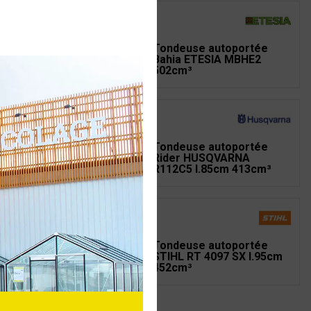
deuse autoportée
Tondeuse autoportée
SQVARNA R316TX
Bahia ETESIA MBHE2
3cm³
502cm³
deuse autoportée
Tondeuse autoportée
SQVARNA TC238T
Rider HUSQVARNA
7cm 656cm³
R112C5 l.85cm 413cm³
deuse autoportée
Tondeuse autoportée
HL RT 4082 l.80cm
STIHL RT 4097 SX l.95cm
2cm³
452cm³