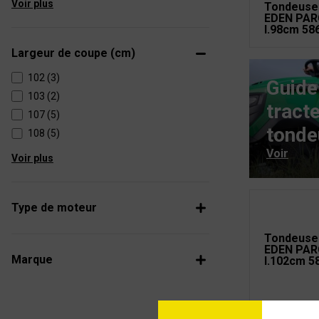
Voir plus
Tondeuse
EDEN PAR
l.98cm 58
Largeur de coupe (cm)
102 (3)
Guide
103 (2)
tract
107 (5)
tonde
108 (5)
Voir
Voir plus
Type de moteur
Tondeuse
EDEN PAR
Marque
l.102cm 5