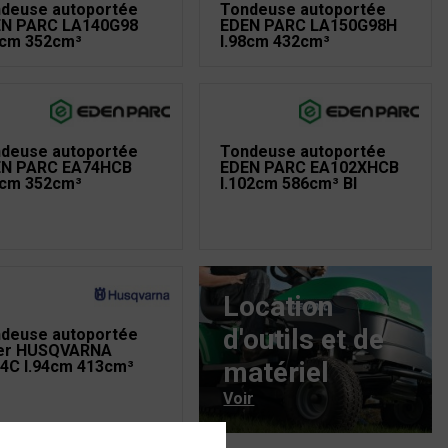
deuse autoportée
Tondeuse autoportée
N PARC LA140G98
EDEN PARC LA150G98H
8cm 352cm³
l.98cm 432cm³
deuse autoportée
Tondeuse autoportée
EN PARC EA74HCB
EDEN PARC EA102XHCB
4cm 352cm³
l.102cm 586cm³ BI
Location
d'outils et de
deuse autoportée
er HUSQVARNA
matériel
4C l.94cm 413cm³
Voir