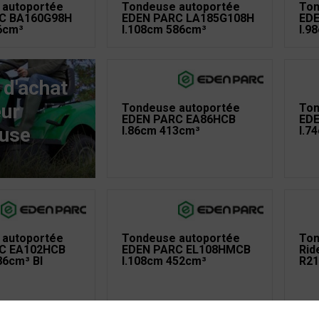
 autoportée
Tondeuse autoportée
Ton
C BA160G98H
EDEN PARC LA185G108H
EDE
6cm³
l.108cm 586cm³
l.9
 d'achat
eur
Tondeuse autoportée
Ton
EDEN PARC EA86HCB
ED
use
l.86cm 413cm³
l.7
 autoportée
Tondeuse autoportée
Ton
C EA102HCB
EDEN PARC EL108HMCB
Rid
86cm³ BI
l.108cm 452cm³
R21