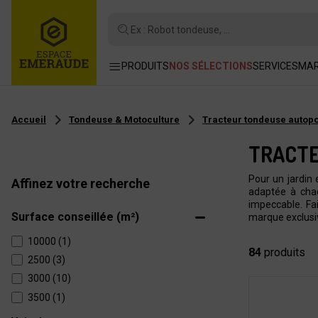
Ex : Robot tondeuse, ...
PRODUITS
NOS SÉLECTIONS
SERVICES
MA
Accueil
Tondeuse & Motoculture
Tracteur tondeuse autop
TRACT
Pour un jardin
Affinez votre recherche
adaptée à chaq
impeccable. Fa
Surface conseillée (m²)
marque exclusi
10000 (1)
84
produits
2500 (3)
3000 (10)
3500 (1)