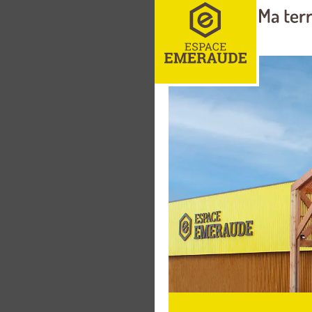
Tondeuse
HUSQVAR
586cm³
Tondeuse
HUSQVARN
AWD 586
Tondeuse
HUSQVAR
AWD 603