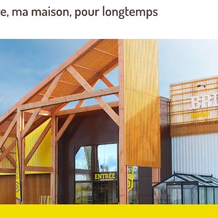
 autoportée
Tondeuse autoportée
Ton
NA R214T
HUSQVARNA 214TC
HU
l.94cm 586cm³
60
 autoportée
Tondeuse autoportée
Ton
A R 216T
HONDA HF 2417 HME
HU
cm³
l.9
 autoportée
Tondeuse autoportée
Ton
NA R316TX
HONDA HF 2417 HBE
STI
cm³
45