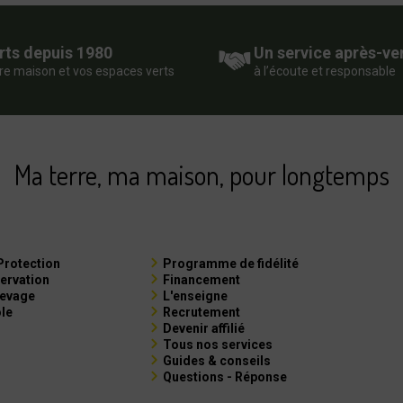
rts depuis 1980
Un service après-ve
re maison et vos espaces verts
à l’écoute et responsable
Ma terre, ma maison, pour longtemps
Protection
Programme de fidélité
ervation
Financement
levage
L'enseigne
ole
Recrutement
Devenir affilié
Tous nos services
Guides & conseils
Questions - Réponse