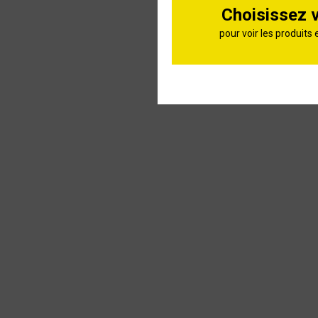
Choisissez 
Tondeuse
pour voir les produits 
Bahia ET
389cm³