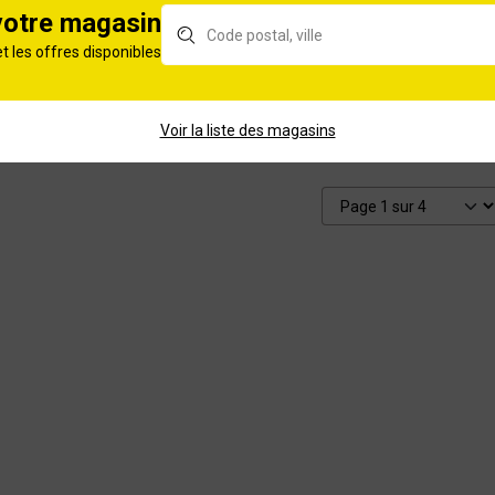
votre magasin
 autoportée
Tondeuse autoportée
et les offres disponibles
ESIA MHHE2
Rider HUSQVARNA
R419TsX AWD l.112cm
656cm³
Voir la liste des magasins