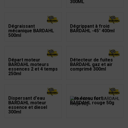
300ML
Dégraissant
Dégrippant à froid
mécanique BARDAHL
BARDAHL -45° 400ml
500ml
Départ moteur
Détecteur de fuites
BARDAHL moteurs
BARDAHL gaz et air
essences 2 et 4 temps
comprimé 300ml
250ml
Dispersant d'eau
Fixe écrou fort
BARDAHL moteur
BARDAHL rouge 50g
essence et diesel
300ml