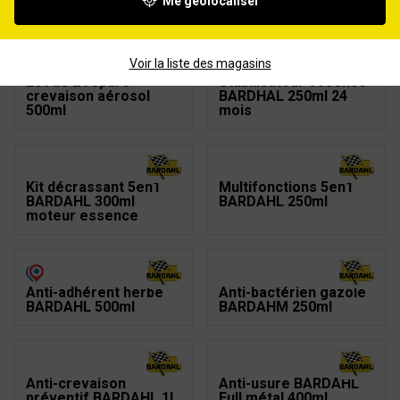
Me géolocaliser
moteur diesel
Voir la liste des magasins
Lot de 2 répare
Stabilisateur essence
crevaison aérosol
BARDHAL 250ml 24
500ml
mois
Kit décrassant 5en1
Multifonctions 5en1
BARDAHL 300ml
BARDAHL 250ml
moteur essence
Anti-adhérent herbe
Anti-bactérien gazole
BARDAHL 500ml
BARDAHM 250ml
Anti-crevaison
Anti-usure BARDAHL
préventif BARDAHL 1L
Full métal 400ml