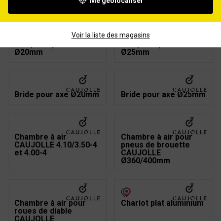
Me géolocaliser
Voir la liste des magasins
Bague d'arret
Bague d'arret
complète pour axe
complète pour axe
Ø20mm
Ø25mm
Bride pour axe Ø20mm
Bride pour axe Ø25mm
Chambre à air
Chambre à air pour
CAUJOLLE 4.10/3.50-4
pneus de brouette
et 4.00-4
CAUJOLLE
Ø360/400mm
Chambre à air pour
Chariot plat aluminium
roues de diable
CAUJOLLE