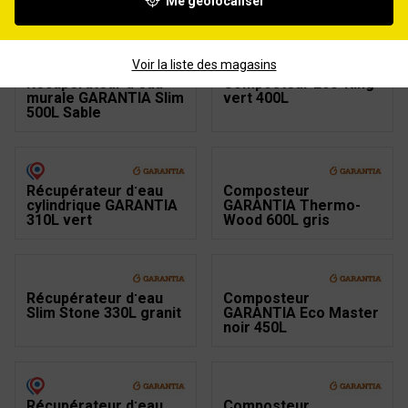
Me géolocaliser
Stone 330L Sable
300L noir
Voir la liste des magasins
Récupérateur d'eau
Composteur Eco-King
murale GARANTIA Slim
vert 400L
500L Sable
Récupérateur d'eau
Composteur
cylindrique GARANTIA
GARANTIA Thermo-
310L vert
Wood 600L gris
Récupérateur d'eau
Composteur
Slim Stone 330L granit
GARANTIA Eco Master
noir 450L
Récupérateur d'eau
Composteur