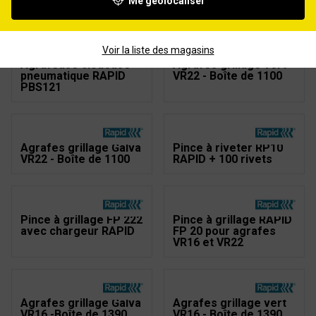
Me géolocaliser
RAPID PBS151
Voir la liste des magasins
Agrafeuse cloueuse
Agrafes grillage vert
pneumatique RAPID
VR22 - Boîte de 1100
PBS121
Agrafes grillage Galva
Pince à riveter RP10
VR22 - Boîte de 1100
RAPID + 100 rivets
Pince à grillage FP 222
Pince à grillage RAPID
avec chargeur RAPID
FP 20 pour agrafes
VR16 et VR22
Agrafes grillage Galva
Agrafes grillage vert
VR16 -Boîte de 1390
VR16 - Boîte de 1390