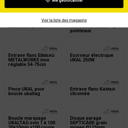
Me géolocaliser
Voir la liste des magasins
Chauffe lait UKAL
Pince UKAL boucle
aluminium 2700W
flex kelflex allflex + 2
pointeaux
Entrave flanc EBBERS
Ecorneur électrique
METALWORKS inox
UKAL 250W
réglable 54-75cm
Pince UKAL pour
Entrave flanc KAMER
boucle ukaltag
chromée
Boucle marquage
Disque parage
UKALTAG ovin 1 à 100
SEPTICARE grain
30x10mm x100 rouge
moyen Ø115mm