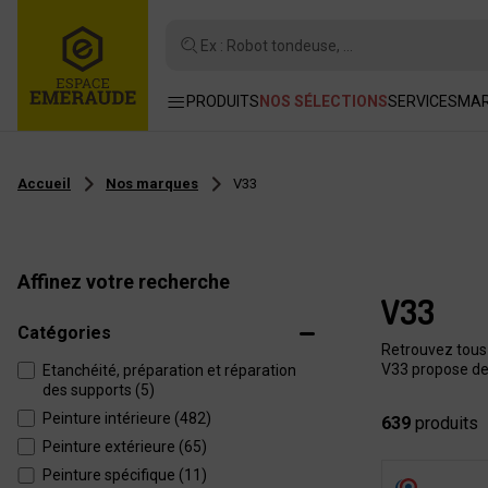
Ex : Robot tondeuse, ...
PRODUITS
NOS SÉLECTIONS
SERVICES
MA
Accueil
Nos marques
V33
Affinez votre recherche
V33
Catégories
Retrouvez tous l
V33 propose des
Etanchéité, préparation et réparation
des supports (5)
Peinture intérieure (482)
639
produits
Peinture extérieure (65)
Peinture spécifique (11)