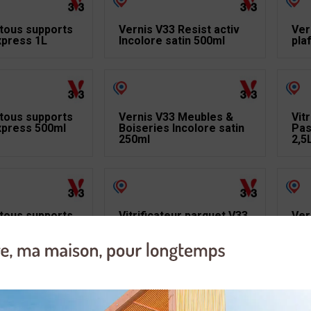
tous supports
Vernis V33 Resist activ
Ver
press 1L
Incolore satin 500ml
pla
tous supports
Vernis V33 Meubles &
Vit
xpress 500ml
Boiseries Incolore satin
Pas
250ml
2,5
tous supports
Vitrificateur parquet V33
Ver
xpress 250ml
Passages Extrêmes
Inc
Satin 750ml