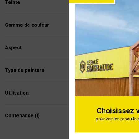
Vernis V3
Teinte
Bain Satin
Gamme de couleur
Vernis V33
Aspect
Chêne clai
500ml
Type de peinture
Vernis V33
Utilisation
Chêne dor
500ml
Choisissez 
Contenance (l)
pour voir les produits 