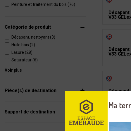
Peinture et traitement du bois (76)
Décapant 
V33 GELex
Catégorie de produit
Décapant, nettoyant (3)
Huile bois (2)
Décapant 
Lasure (28)
V33 GELe
Saturateur (6)
Voir plus
Pièce(s) de destination
Décapant 
V33 GELe
Support de destination