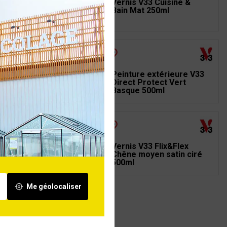
rificateur parquet V33
Vernis V33 Cuisine &
sages Extrêmes
Bain Mat 250ml
in 2,5L
nis V33 Meubles &
Peinture extérieure V33
series 250ml Chêne
Direct Protect Vert
ir satin 250ml
Basque 500ml
nis V33 Flix&Flex
Vernis V33 Flix&Flex
ne moyen satin ciré
Chêne moyen satin ciré
ml
500ml
Me géolocaliser