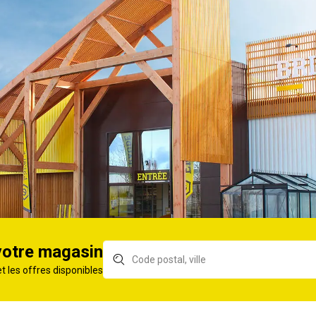
3 Cuisine &
Vernis V33 boiseries
Vit
 250ml
brillant reflet 0,5L
Pas
Sat
 Flix&Flex
Vernis V33 Meubles &
Ver
r satin ciré
Boiseries 250ml Chêne
Boi
doré satin 250ml
cla
 Flix&Flex
Vernis V33 Cuisine &
Ver
é satin ciré
Bain Brillant 250ml
Chê
250
votre magasin
et les offres disponibles