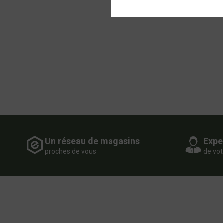
Un réseau de magasins
Expe
proches de vous
de vot