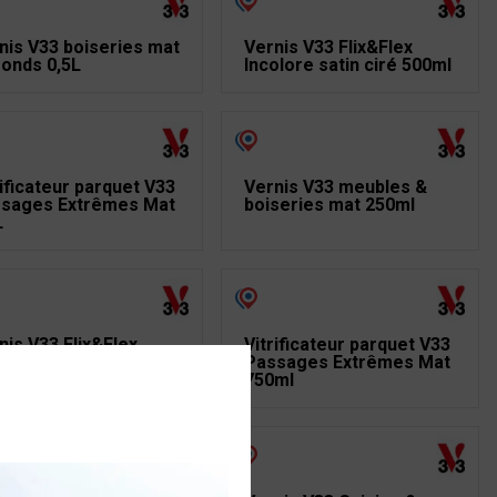
nis V33 boiseries mat
Vernis V33 Flix&Flex
fonds 0,5L
Incolore satin ciré 500ml
rificateur parquet V33
Vernis V33 meubles &
sages Extrêmes Mat
boiseries mat 250ml
L
nis V33 Flix&Flex
Vitrificateur parquet V33
olore satin ciré 250ml
Passages Extrêmes Mat
750ml