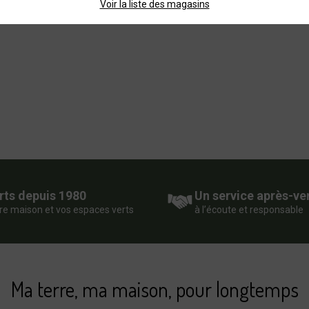
Voir la liste des magasins
rts depuis 1980
Un service après-ve
re maison et vos espaces verts
à l’écoute et responsable
Ma terre, ma maison, pour longtemps