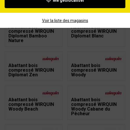
Me géolocaliser
WIRQUIN Diplomat noir
résistance
Voir la liste des magasins
Abattant bois
Abattant bois
compressé WIRQUIN
compressé WIRQUIN
Diplomat Bamboo
Diplomat Blanc
Nature
Abattant bois
Abattant bois
compressé WIRQUIN
compressé WIRQUIN
Diplomat Zen
Woody
Abattant bois
Abattant bois
compressé WIRQUIN
compressé WIRQUIN
Woody Beach
Woody Cabane du
Pêcheur