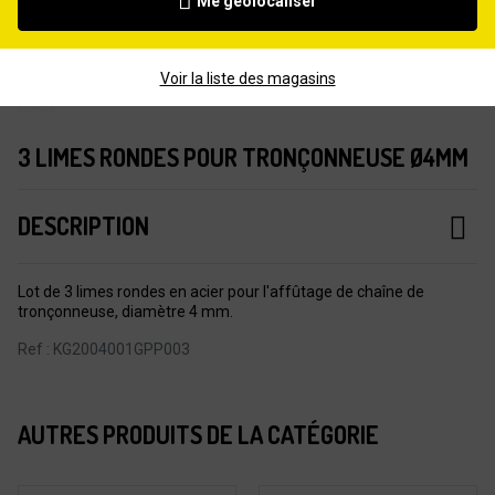
Me géolocaliser
Voir la liste des magasins
3 LIMES RONDES POUR TRONÇONNEUSE Ø4MM
DESCRIPTION
Lot de 3 limes rondes en acier pour l'affûtage de chaîne de
tronçonneuse, diamètre 4 mm.
Ref : KG2004001GPP003
AUTRES PRODUITS DE LA CATÉGORIE