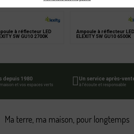
poule à réflecteur LED
Ampoule à réflecteur LE
EXITY 5W GU10 2700K
ELEXITY 5W GU10 6500K
s depuis 1980
Un service après-vent
 maison et vos espaces verts
à l’écoute et responsable
Ma terre, ma maison, pour longtemps