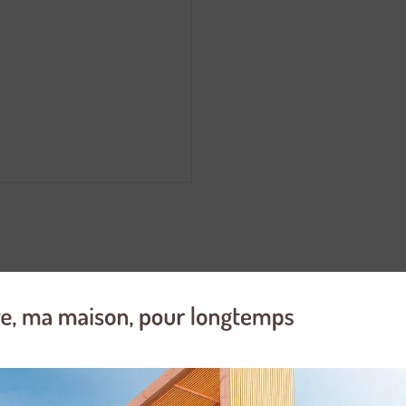
22, produisant un flux lumineux de 470 lumens, et une température de 