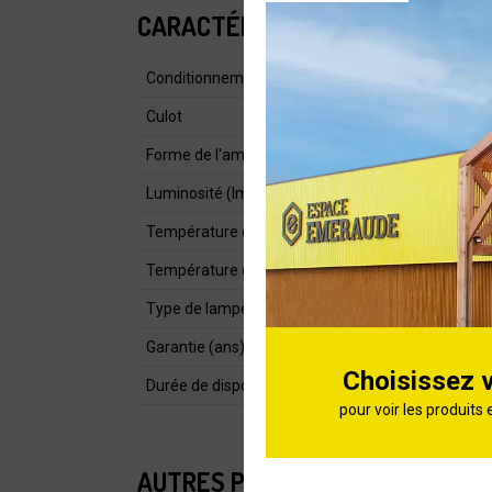
CARACTÉRISTIQUES
Conditionnement
Culot
Forme de l'ampoule
Luminosité (lm)
Température de couleur (K)
Température de lumière
Type de lampe
Garantie (ans)
Choisissez 
Durée de dispo pièces détachées
pour voir les produits 
AUTRES PRODUITS DE LA CATÉG