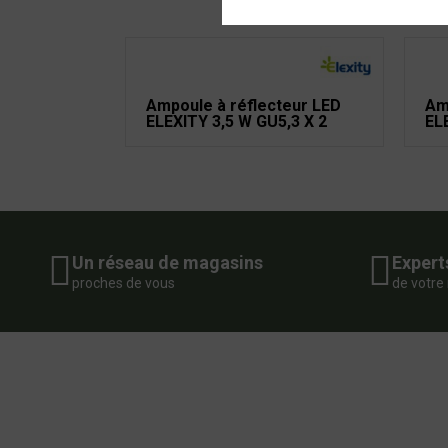
Ampoule à réflecteur LED
Am
ELEXITY 3,5 W GU5,3 X 2
EL
Un réseau de magasins
Expert
proches de vous
de votre