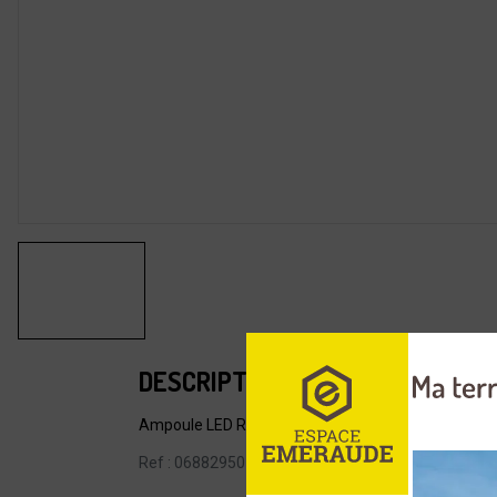
DESCRIPTION
Ampoule LED Retro de type sphérique pour douille B
Ref : 068829501