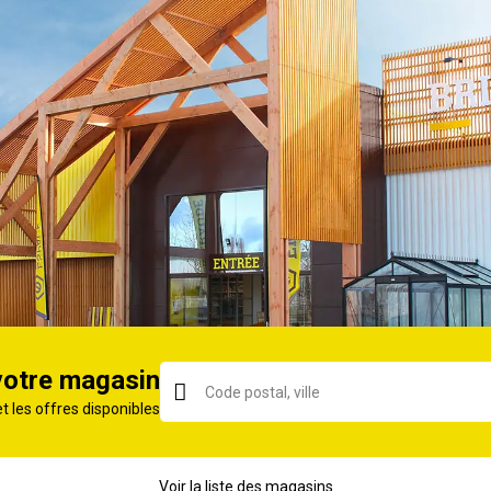
Par 1
B22
Sphère
470
2700
Blanc chaud
Led
3 ans
votre magasin
0 Mois
et les offres disponibles
ORIE
Voir la liste des magasins