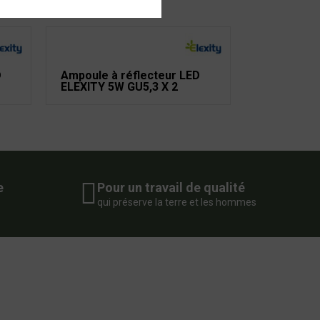
D
Ampoule à réflecteur LED
ELEXITY 5W GU5,3 X 2
e
Pour un travail de qualité
qui préserve la terre et les hommes