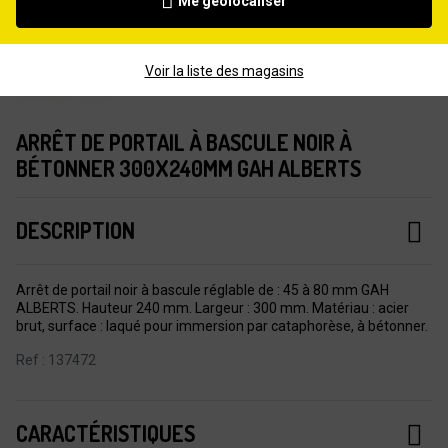
Me géolocaliser
Voir la liste des magasins
ARRÊT DE PORTAIL À BASCULE NOIR À
BÉTONNER 300X240MM GAH ALBERTS
DESCRIPTION
Arrêt de portail noir à bascule réglable de : 45 à 80 mm GAH
ALBERTS. Hauteur 240 mm. Largeur : 300 mm. Matériau : acier
brut, surface : laqué pour immersion par cataphorèse, à bétonner.
Ref : 137472
CARACTÉRISTIQUES