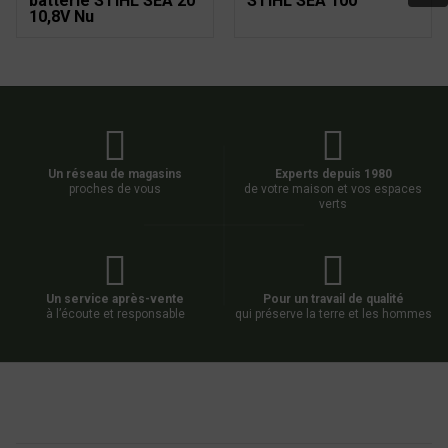
batterie STIHL SEA 20
STIHL SEA 100
10,8V Nu
Un réseau de magasins
Experts depuis 1980
proches de vous
de votre maison et vos espaces
verts
Un service après-vente
Pour un travail de qualité
à l’écoute et responsable
qui préserve la terre et les hommes