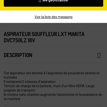
Me géolocaliser
Voir la liste des magasins
ASPIRATEUR SOUFFLEUR LXT MAKITA
DVC750LZ 18V
DESCRIPTION
Cet aspirateur est destiné à l'aspiration de poussières sèches et
humides
Il comprend 2 vitesses d'aspiration
Témoin de charge de la batterie, muni d'un filtre HEPA. Large
poignée de transport
le moteur sans charbon augmente l'autonomie et la puissance de
la machine