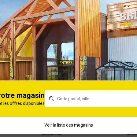
15
Tous feux sauf induction
40
Aluminium
Faire ses confitures maison
2 ans
votre magasin
et les offres disponibles
ORIE
Voir la liste des magasins