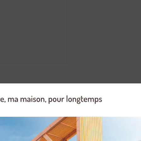
 Diamètre 40 cm. Hauteur : 17 cm. Contenance : 15L. Tous feux sauf ind