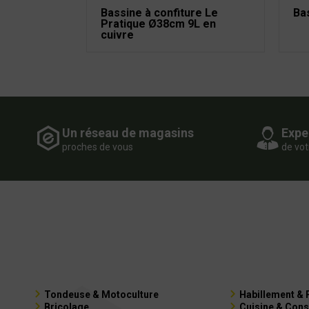
Bassine à confiture Le
Ba
Pratique Ø38cm 9L en
cuivre
Un réseau de magasins
Expe
proches de vous
de vot
Tondeuse & Motoculture
Habillement & 
Bricolage
Cuisine & Cons