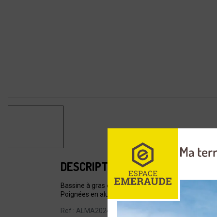
DESCRIPTION
Bassine à gras et confiture AGNELLI en aluminium.
Poignées en alu.
Ref : ALMA20240