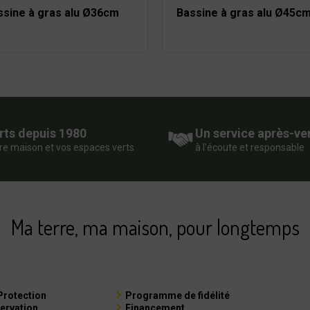
ssine à gras alu Ø36cm
Bassine à gras alu Ø45c
rts depuis 1980
Un service après-ve
re maison et vos espaces verts
à l’écoute et responsable
Ma terre, ma maison, pour longtemps
Protection
Programme de fidélité
ervation
Financement