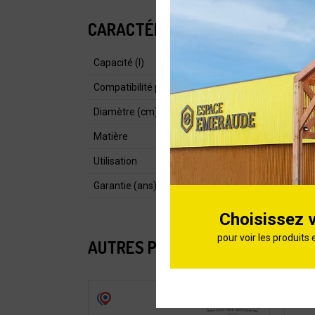
CARACTÉRISTIQUES
Capacité (l)
Compatibilité pour cuisson
Diamètre (cm)
Matière
Utilisation
Garantie (ans)
Choisissez 
pour voir les produits 
AUTRES PRODUITS DE LA CATÉG