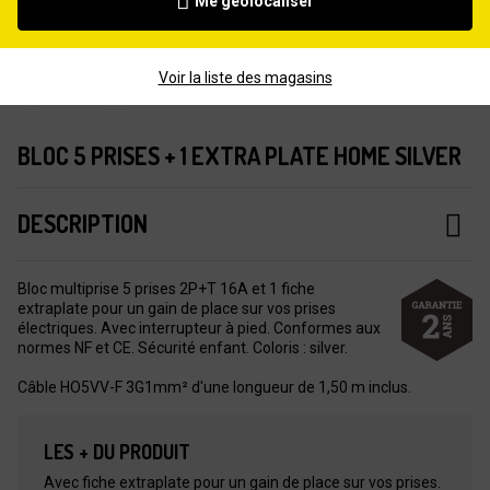
Me géolocaliser
Voir la liste des magasins
BLOC 5 PRISES + 1 EXTRA PLATE HOME SILVER
DESCRIPTION
Bloc multiprise 5 prises 2P+T 16A et 1 fiche
extraplate pour un gain de place sur vos prises
électriques. Avec interrupteur à pied. Conformes aux
normes NF et CE. Sécurité enfant. Coloris : silver.
Câble HO5VV-F 3G1mm² d'une longueur de 1,50 m inclus.
LES + DU PRODUIT
Avec fiche extraplate pour un gain de place sur vos prises.