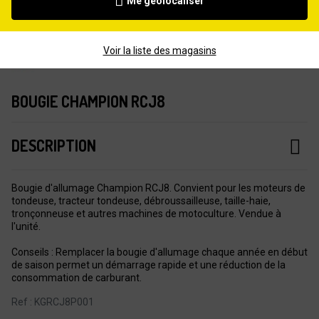
Me géolocaliser
Voir la liste des magasins
BOUGIE CHAMPION RCJ8
DESCRIPTION
Bougie d'allumage Champion RCJ8. Convient pour les moteurs de
tondeuse, tracteur tondeuse, débroussailleuse, taille-haie,
tronçonneuse et autres machines de motoculture. Vendue à
l'unité.
Conseils : Remplacer la bougie d'allumage chaque année en début
de saison permet un démarrage rapide et une réduction de la
consommation de carburant.
Ref : KGRCJ8P001