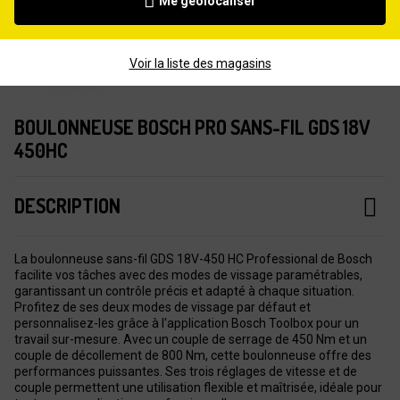
Me géolocaliser
Voir la liste des magasins
BOULONNEUSE BOSCH PRO SANS-FIL GDS 18V
450HC
DESCRIPTION
La boulonneuse sans-fil GDS 18V-450 HC Professional de Bosch
facilite vos tâches avec des modes de vissage paramétrables,
garantissant un contrôle précis et adapté à chaque situation.
Profitez de ses deux modes de vissage par défaut et
personnalisez-les grâce à l'application Bosch Toolbox pour un
travail sur-mesure. Avec un couple de serrage de 450 Nm et un
couple de décollement de 800 Nm, cette boulonneuse offre des
performances puissantes. Ses trois réglages de vitesse et de
couple permettent une utilisation flexible et maîtrisée, idéale pour