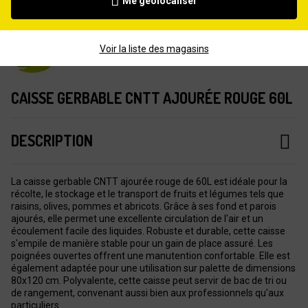
Me géolocaliser
Voir la liste des magasins
CAISSE GERBABLE CNTT AJOURÉE ROUGE 60L
DESCRIPTION
La caisse gerbable CNTT ajourée rouge de 60L est idéale pour la
récolte, le stockage et le transport de fruits et légumes tels que
raisins, olives, pommes et abricots. Grâce à ses fond et parois
ajourés, elle permet une excellente circulation de l'air et un
écoulement facile des liquides. Robuste et durable, cette caisse
s'empile de manière stable pour un gain de place assuré. Les
poignées ouvertes offrent une manutention confortable. Elle est
également adaptée pour une utilisation sur palette de dimensions
80x120 cm. Polyvalente, cette caisse peut servir de bac de tri ou
de rangement, convenant aussi bien aux professionnels qu'aux
particuliers.