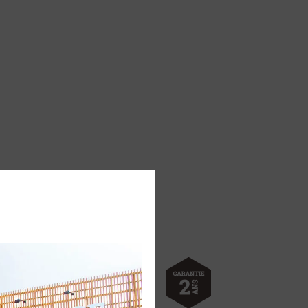
s en inox alimentaire. Fond très
e cuissons. Bon maintien de la