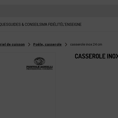
QUES
GUIDES & CONSEILS
MA FIDÉLITÉ
L'ENSEIGNE
riel de cuisson
Poêle, casserole
casserole inox 24 cm
CASSEROLE INOX