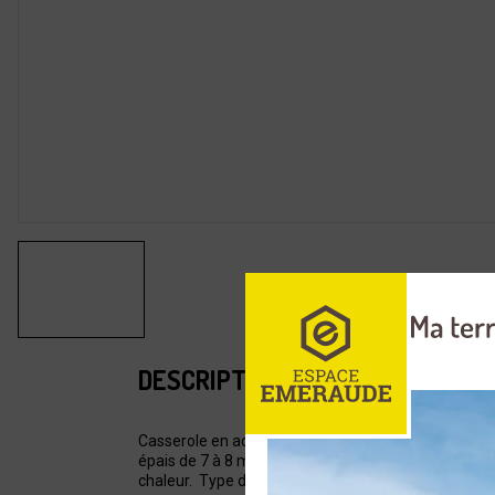
DESCRIPTION
Casserole en acier inoxydable alimentaire d'épaisse
épais de 7 à 8 mm. Idéal pour les cuissons par imme
chaleur. Type de feu : tous feux et induction.