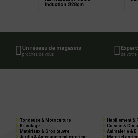
induction Ø28cm
Un réseau de magasins
Expert
proches de vous
de votre
Tondeuse & Motoculture
Habillement & 
Bricolage
Cuisine & Cons
Matériaux & Gros œuvre
Animalerie & E
Jardin & Aménagement extérieur
Matériel agric