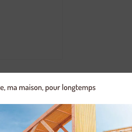
ur 18/10. Diamètre 24 cm. Triple fond : coeur en aluminium et extrémité
rsion : ébullition ou bain-marie et les petites et grandes contenances d