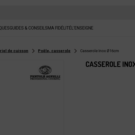
QUES
GUIDES & CONSEILS
MA FIDÉLITÉ
L'ENSEIGNE
riel de cuisson
Poêle, casserole
Casserole Inox Ø16cm
CASSEROLE INO