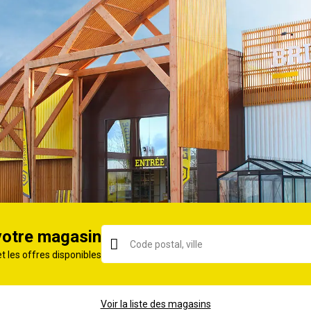
sson uniforme.
Tous feux dont induction
16
Inox
2 ans
votre magasin
et les offres disponibles
ORIE
Voir la liste des magasins