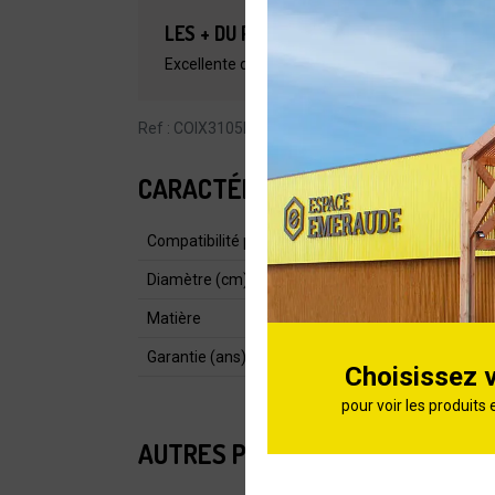
LES + DU PRODUIT
Excellente diffusion de la chaleur pour une cui
Ref : COIX3105E16
CARACTÉRISTIQUES
Compatibilité pour cuisson
Diamètre (cm)
Matière
Garantie (ans)
Choisissez 
pour voir les produits 
AUTRES PRODUITS DE LA CATÉG