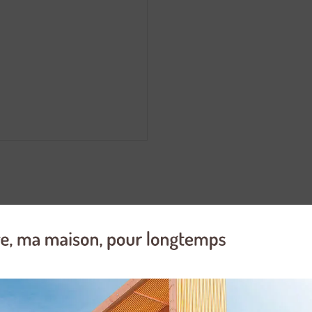
ur 18/10. Diamètre 16 cm. Triple fond : coeur en aluminium et extrémité
rsion : ébullition ou bain-marie et les petites et grandes contenances d