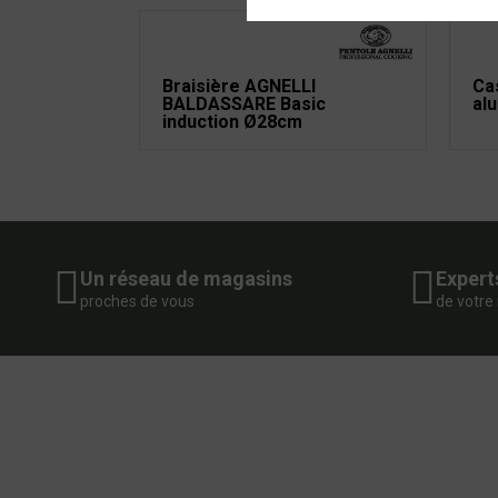
Braisière AGNELLI
Cas
BALDASSARE Basic
al
induction Ø28cm
Un réseau de magasins
Expert
proches de vous
de votre