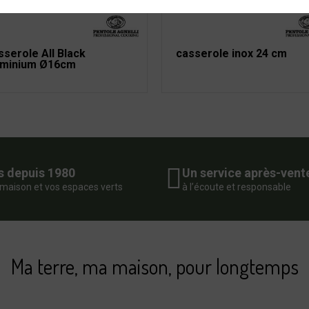
serole All Black
casserole inox 24 cm
uminium Ø16cm
s depuis 1980
Un service après-vent
 maison et vos espaces verts
à l’écoute et responsable
Ma terre, ma maison, pour longtemps