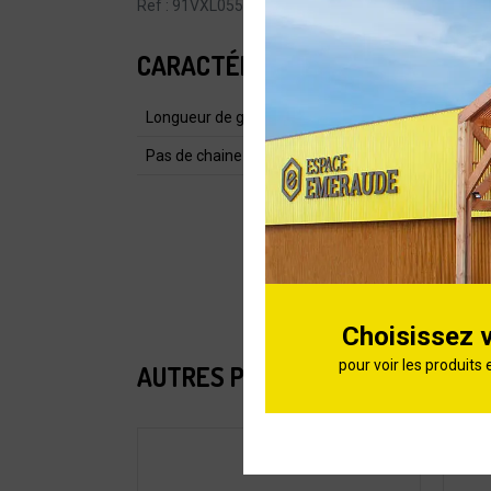
Ref : 91VXL055E
CARACTÉRISTIQUES
Longueur de guide (cm)
Pas de chaine
Choisissez 
pour voir les produits 
AUTRES PRODUITS DE LA CATÉG