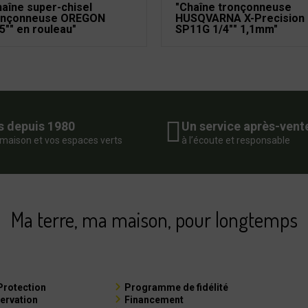
haîne super-chisel
"Chaîne tronçonneuse
onçonneuse OREGON
HUSQVARNA X-Precision
5"" en rouleau"
SP11G 1/4"" 1,1mm"
s depuis 1980
Un service après-vent
 maison et vos espaces verts
à l’écoute et responsable
Ma terre, ma maison, pour longtemps
Protection
Programme de fidélité
ervation
Financement