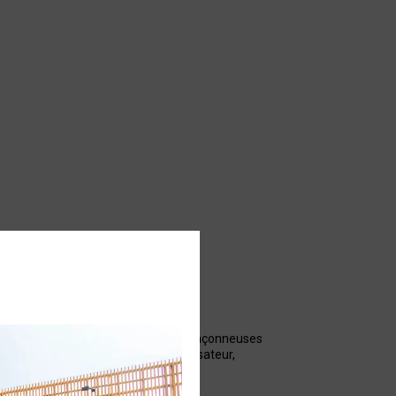
oducteurs fruitiers utilisant des tronçonneuses
rée de coupe prolongée pour l?utilisateur,