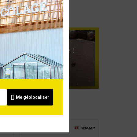
Outil de recherche :
chaîne et guide de
tronçonneuse
Voir
Me géolocaliser