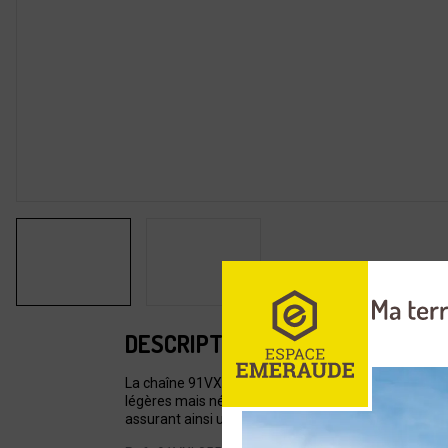
DESCRIPTION
La chaîne 91VXL d?Oregon est une chaîne 3/8" Low P
légères mais nécessitant une performance professio
assurant ainsi une utilisation efficace et fiable de 