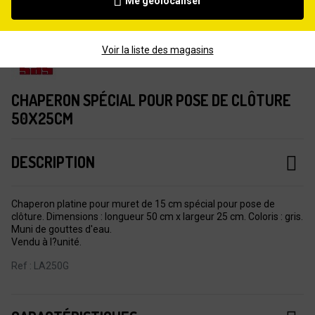
Me géolocaliser
Voir la liste des magasins
CHAPERON SPÉCIAL POUR POSE DE CLÔTURE
50X25CM
DESCRIPTION
Chaperon platine pour muret de 15 cm spécial pour pose de
clôture. Dimensions : longueur 50 cm x largeur 25 cm. Coloris : gris.
Muni de gouttes d'eau.
Vendu à l?unité.
Ref : LA250G