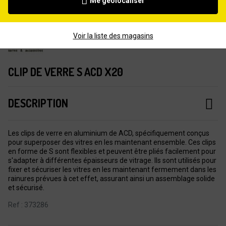
Me géolocaliser
Voir la liste des magasins
CLIP DE VERRE S ACD X20
DESCRIPTION
Les clips de verre en aluminium de ACD, spécifiquement conçus
pour superposer des vitres en les maintenant ensemble. Ces clips
en forme de S sont flexibles et peuvent être pliés facilement pour
s'adapter à différentes épaisseurs de vitrage. Ils sont utilisés pour
fixer et sécuriser les vitres en les maintenant fermement dans les
rainures prévues à cet effet, assurant ainsi un assemblage solide
et sécurisé.
Ref : 373286