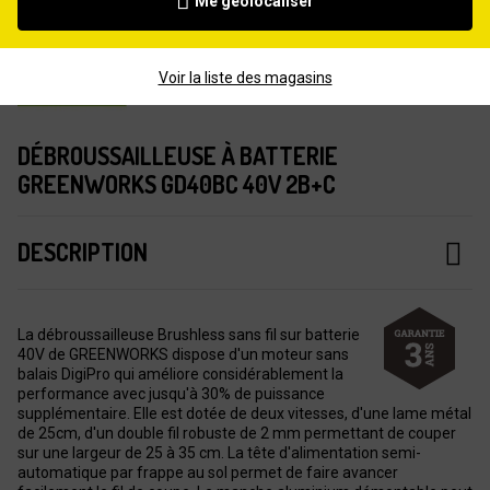
Me géolocaliser
Voir la liste des magasins
DÉBROUSSAILLEUSE À BATTERIE
GREENWORKS GD40BC 40V 2B+C
DESCRIPTION
La débroussailleuse Brushless sans fil sur batterie
40V de GREENWORKS dispose d'un moteur sans
balais DigiPro qui améliore considérablement la
performance avec jusqu'à 30% de puissance
supplémentaire. Elle est dotée de deux vitesses, d'une lame métal
de 25cm, d'un double fil robuste de 2 mm permettant de couper
sur une largeur de 25 à 35 cm. La tête d'alimentation semi-
automatique par frappe au sol permet de faire avancer