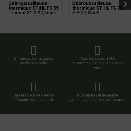
Débroussailleuse
Débroussailleuse
thermique STIHL FS 55
thermique STIHL FS 70
Trimcut 31-2 27,2cm³
C-E 27,2cm³
Un réseau de magasins
Experts depuis 1980
proches de vous
de votre maison et vos espaces
verts
Un service après-vente
Pour un travail de qualité
à l’écoute et responsable
qui préserve la terre et les hommes