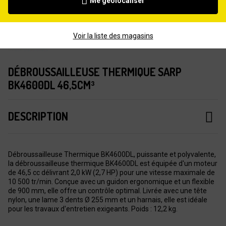
Me géolocaliser
Voir la liste des magasins
DÉBROUSSAILLEUSE THERMIQUE SARP
BK4600DL 46,5CM³
DESCRIPTION
Débroussailleuse Thermique BK4600DL, puissante et polyvalente,
la débroussailleuse thermique BK4600DL est équipée d'un moteur
de 46,5 cc délivrant 2,0 kW (2,7 HP) pour une vitesse maximale de
10 500 tr/min. Conçue avec un guidon ergonomique et un flexible
de 900 mm, elle offre un contrôle optimal. Livrée avec une tête
nylon, une lame 3 dents Ø 255 mm et un harnais, elle est idéale
pour les travaux d'entretien exigeants. Poids : 12,2 kg.